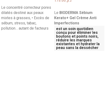
175.00
د.م.
AJOUTER AU PANIER
Le concentré correcteur pores
AJOUTER AU PANIER
dilatés destiné aux peaux
Le
BIODERMA Sébium
mixtes à grasses, • Excès de
Kerato+ Gel Crème Anti
sébum, stress, tabac,
Imperfections
pollution… autant de facteurs
est un soin quotidien
conçu pour éliminer les
boutons et points noirs,
réduire les marques
existantes et hydrater la
peau sans la dessécher