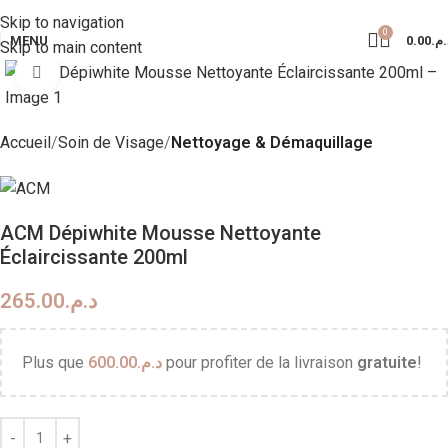
Livraison Partout au Maroc
Skip to navigation
0
MENU
0.00
د.م
Skip to main content
Click to enlarge
Accueil
Soin de Visage
Nettoyage & Démaquillage
ACM Dépiwhite Mousse Nettoyante
Éclaircissante 200ml
265.00
د.م.
Plus que
600.00
د.م.
pour profiter de la livraison
gratuite
!