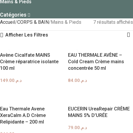
Mains & Pieds
Catégories
Accueil
CORPS & BAIN
Mains & Pieds
7 résultats affichés
Afficher Les Filtres
Avène Cicalfate MAINS
EAU THERMALE AVÈNE –
Crème réparatrice isolante
Cold Cream Crème mains
100 ml
concentrée 50 ml
149.00
د.م.
84.00
د.م.
AJOUTER AU PANIER
AJOUTER AU PANIER
Eau Thermale Avene
EUCERIN UreaRepair CRÈME
XeraCalm A.D Crème
MAINS 5% D’URÉE
Relipidante – 200 ml
79.00
د.م.