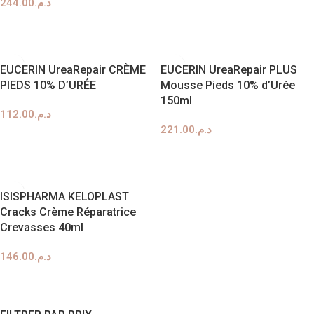
244.00
د.م.
AJOUTER AU PANIER
AJOUTER AU PANIER
EUCERIN UreaRepair CRÈME
EUCERIN UreaRepair PLUS
PIEDS 10% D’URÉE
Mousse Pieds 10% d’Urée
150ml
112.00
د.م.
221.00
د.م.
AJOUTER AU PANIER
AJOUTER AU PANIER
ISISPHARMA KELOPLAST
Cracks Crème Réparatrice
Crevasses 40ml
146.00
د.م.
AJOUTER AU PANIER