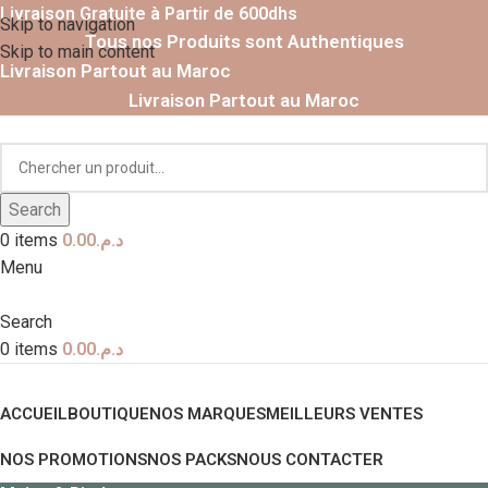
Livraison Gratuite à Partir de 600dhs
Skip to navigation
Tous nos Produits sont Authentiques
Skip to main content
Livraison Partout au Maroc
Livraison Partout au Maroc
Search
0
items
0.00
د.م.
Menu
Search
0
items
0.00
د.م.
Nos Catégories
ACCUEIL
BOUTIQUE
NOS MARQUES
MEILLEURS VENTES
NOS PROMOTIONS
NOS PACKS
NOUS CONTACTER