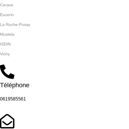
Cerave
Eucerin
La Roche-Posay
Mustela
ISDIN
Vichy
Téléphone
0619585561