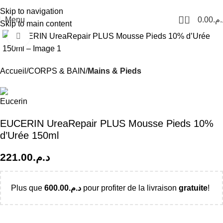
Livraison Partout au Maroc
Skip to navigation
0
Menu
0.00
د.م
Skip to main content
Click to enlarge
Accueil
CORPS & BAIN
Mains & Pieds
EUCERIN UreaRepair PLUS Mousse Pieds 10%
d’Urée 150ml
221.00
د.م.
Plus que
600.00
د.م.
pour profiter de la livraison
gratuite
!