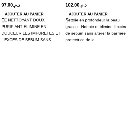
97.00
د.م.
102.00
د.م.
AJOUTER AU PANIER
AJOUTER AU PANIER
CE NETTOYANT DOUX
Nettoie en profondeur la peau
PURIFIANT ELIMINE EN
grasse Nettoie et élimine l’excès
DOUCEUR LES IMPURETES ET
de sébum sans altérer la barrière
L’EXCES DE SEBUM SANS
protectrice de la
DESSECHER POUR UN
VERITABLE PLAISIR
D’UTILISATION