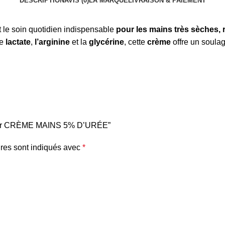
DESCRIPTION
AVIS (0)
LA MARQUE
LIVRAISON & PAIEMENT
 le soin quotidien indispensable
pour les mains très sèches,
le
lactate
,
l’arginine
et la
glycérine
, cette
crème
offre un soula
epair CRÈME MAINS 5% D’URÉE”
res sont indiqués avec
*