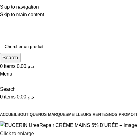
Livraison Gratuite à Partir de 600dhs
Skip to navigation
Skip to main content
Livraison Partout au Maroc
Search
0
items
0.00
د.م.
Menu
Search
0
items
0.00
د.م.
Nos Catégories
ACCUEIL
BOUTIQUE
NOS MARQUES
MEILLEURS VENTES
NOS PROMOT
Click to enlarge