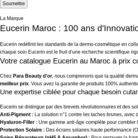
La Marque
Eucerin Maroc : 100 ans d'Innovati
Eucerin redéfinit les standards de la dermo-cosmétique en coll
chaque soin Eucerin est le fruit d'une recherche scientifique rig
Votre catalogue Eucerin au Maroc à prix co
Chez
Para Beauty d'or
, nous comprenons que la qualité derma
meilleur prix
. Vous avez la garantie de produits 100% authenti
Une expertise ciblée pour chaque besoin cuta
Eucerin se distingue par des brevets révolutionnaires et des so
Anti-Pigment :
La solution n°1 contre les taches brunes, avec d
Hyaluron-Filler :
Une gamme anti-âge complète pour combler les r
Protection Solaire :
Des écrans solaires haute performance (Oi
Soins Réparateurs (pH5 & Aquaphor) :
Pour restaurer la barr