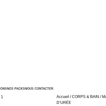
Tous nos Produits sont Authentiques
Livraison Partout au Maroc
IONS
NOS PACKS
NOUS CONTACTER
Accueil
CORPS & BAIN
Ma
D’URÉE