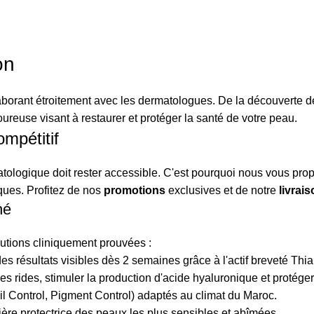
on
aborant étroitement avec les dermatologues. De la découverte d
oureuse visant à restaurer et protéger la santé de votre peau.
mpétitif
tologique doit rester accessible. C'est pourquoi nous vous pro
ques. Profitez de nos
promotions
exclusives et de notre
livrai
né
lutions cliniquement prouvées :
es résultats visibles dès 2 semaines grâce à l'actif breveté Thi
ides, stimuler la production d'acide hyaluronique et protéger l
l Control, Pigment Control) adaptés au climat du Maroc.
ière protectrice des peaux les plus sensibles et abîmées.