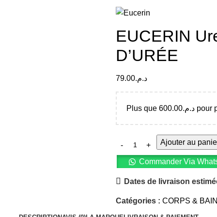
EUCERIN Ur
D’URÉE
79.00
د.م.
Plus que
600.00
د.م.
pour p
Ajouter au panie
Commander Via What
Dates de livraison estimé
Catégories :
CORPS & BAI