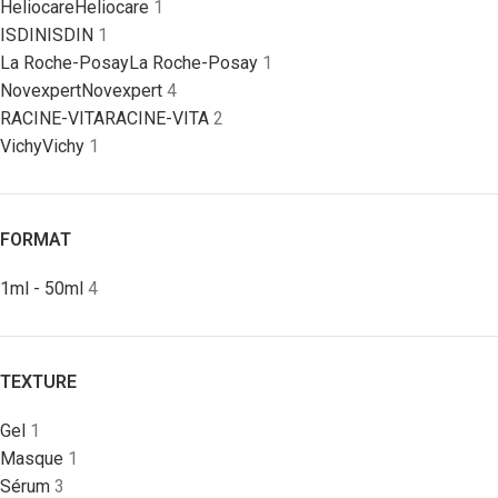
Heliocare
Heliocare
1
ISDIN
ISDIN
1
La Roche-Posay
La Roche-Posay
1
Novexpert
Novexpert
4
RACINE-VITA
RACINE-VITA
2
Vichy
Vichy
1
FORMAT
1ml - 50ml
4
TEXTURE
Gel
1
Masque
1
Sérum
3