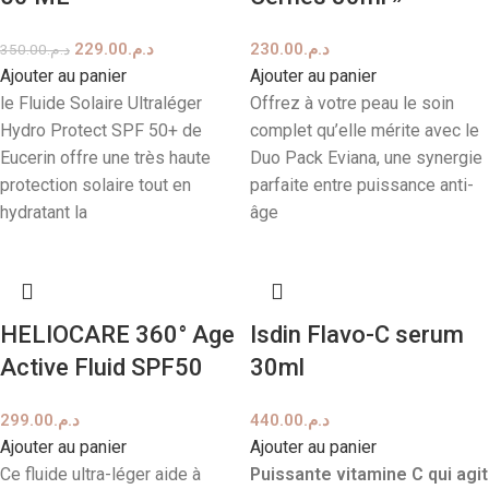
229.00
د.م.
230.00
د.م.
350.00
د.م.
Ajouter au panier
Ajouter au panier
le Fluide Solaire Ultraléger
Offrez à votre peau le soin
Hydro Protect SPF 50+ de
complet qu’elle mérite avec le
Eucerin offre une très haute
Duo Pack Eviana, une synergie
protection solaire tout en
parfaite entre puissance anti-
hydratant la
âge
HELIOCARE 360° Age
Isdin Flavo-C serum
Active Fluid SPF50
30ml
299.00
د.م.
440.00
د.م.
Ajouter au panier
Ajouter au panier
Ce fluide ultra-léger aide à
Puissante vitamine C qui agit