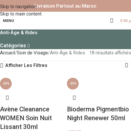
Livraison Partout au Maroc
Skip to navigation
Skip to main content
MENU
0.00
.م
Anti-Âge & Rides
Catégories
Accueil
Soin de Visage
Anti-Âge & Rides
18 résultats affichés
Afficher Les Filtres
-33%
-35%
-25%
-33%
Avène Cleanance
Bioderma Pigmentbio
WOMEN Soin Nuit
Night Renewer 50ml
Lissant 30ml