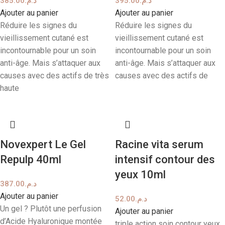
385.00
د.م.
395.00
د.م.
Ajouter au panier
Ajouter au panier
Réduire les signes du
Réduire les signes du
vieillissement cutané est
vieillissement cutané est
incontournable pour un soin
incontournable pour un soin
anti-âge. Mais s’attaquer aux
anti-âge. Mais s’attaquer aux
causes avec des actifs de très
causes avec des actifs de
haute
Novexpert Le Gel
Racine vita serum
Repulp 40ml
intensif contour des
yeux 10ml
387.00
د.م.
Ajouter au panier
52.00
د.م.
Un gel ? Plutôt une perfusion
Ajouter au panier
d’Acide Hyaluronique montée
triple action soin contour yeux