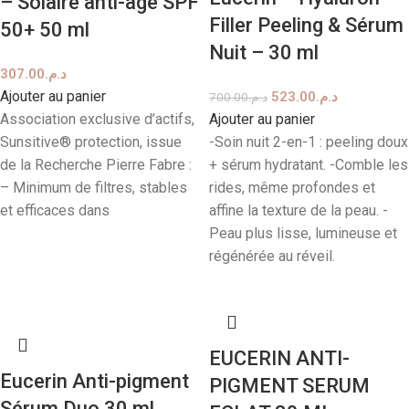
– Solaire anti-âge SPF
Filler Peeling & Sérum
50+ 50 ml
Nuit – 30 ml
307.00
د.م.
Ajouter au panier
523.00
د.م.
700.00
د.م.
Association exclusive d’actifs,
Ajouter au panier
Sunsitive® protection, issue
-Soin nuit 2-en-1 : peeling doux
de la Recherche Pierre Fabre :
+ sérum hydratant. -Comble les
– Minimum de filtres, stables
rides, même profondes et
et efficaces dans
affine la texture de la peau. -
Peau plus lisse, lumineuse et
régénérée au réveil.
EUCERIN ANTI-
Eucerin Anti-pigment
PIGMENT SERUM
Sérum Duo 30 ml