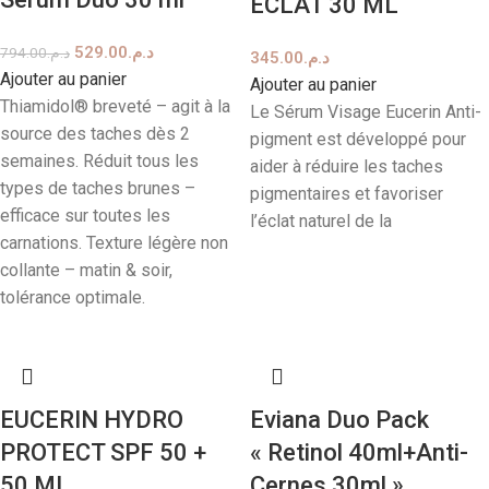
ECLAT 30 ML
529.00
د.م.
794.00
د.م.
345.00
د.م.
Ajouter au panier
Ajouter au panier
Thiamidol® breveté – agit à la
Le Sérum Visage Eucerin Anti-
source des taches dès 2
pigment est développé pour
semaines. Réduit tous les
aider à réduire les taches
types de taches brunes –
pigmentaires et favoriser
efficace sur toutes les
l’éclat naturel de la
carnations. Texture légère non
collante – matin & soir,
tolérance optimale.
EUCERIN HYDRO
Eviana Duo Pack
PROTECT SPF 50 +
« Retinol 40ml+Anti-
50 ML
Cernes 30ml »