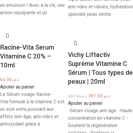
en émulsion ! Avec à la clé, une
anti rides et ridules, hydratation
action repulpante et un
speciale peau séche
Racine-Vita Serum
Vichy Liftactiv
Vitamine C 20% –
Suprème Vitamine C
10ml
Sérum | Tous types de
65.00
د.م.
peaux | 20ml
Ajouter au panier
Le Sérum visage Racine-
387.00
د.م.
581.00
د.م.
Vita formulé à la vitamine C est
Ajouter au panier
un soin extra puissant aux
-Sérum visage anti-âge. -Haute
effets anti-âge, anti-rides et
concentration en vitamine C -
antioxydant grâce à
Soutient la régénération
cellulaire. -Renforce la