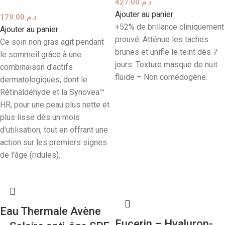
427.00
د.م.
Ajouter au panier
179.00
د.م.
+52% de brillance cliniquement
Ajouter au panier
prouvé. Atténue les taches
Ce soin non gras agit pendant
brunes et unifie le teint dès 7
le sommeil grâce à une
jours. Texture masque de nuit
combinaison d'actifs
fluide – Non comédogène.
dermatologiques, dont le
Rétinaldéhyde et la Synovea™
HR, pour une peau plus nette et
plus lisse dès un mois
d'utilisation, tout en offrant une
action sur les premiers signes
de l'âge (ridules).
Eau Thermale Avène
Eucerin – Hyaluron-