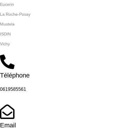
Eucerin
La Roche-Posay
Mustela
ISDIN
Vichy
Téléphone
0619585561
Email