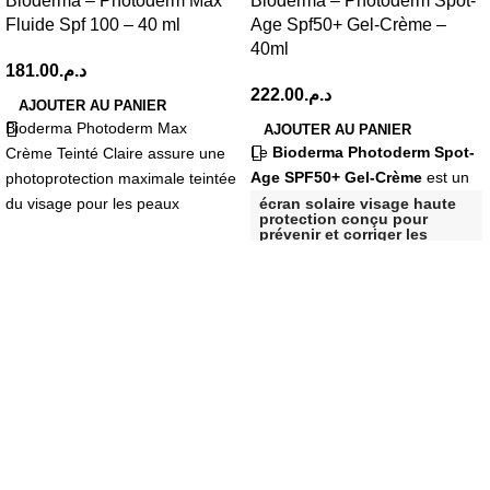
Bioderma – Photoderm Max
Bioderma – Photoderm Spot-
Fluide Spf 100 – 40 ml
Age Spf50+ Gel-Crème –
40ml
181.00
د.م.
222.00
د.م.
AJOUTER AU PANIER
Bioderma Photoderm Max
AJOUTER AU PANIER
Le
Bioderma Photoderm Spot-
Crème Teinté Claire assure une
Age SPF50+ Gel-Crème
est un
photoprotection maximale teintée
du visage pour les peaux
écran solaire visage haute
protection conçu pour
pathologiques : – Les peaux
prévenir et corriger les
signes visibles du
photovieillissement, tels
que les taches brunes, les
rides et la perte de fermeté