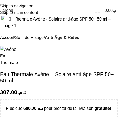
Livraison Partout au Maroc
Skip to navigation
0
Menu
0.00
د.م
Skip to main content
Click to enlarge
Accueil
Soin de Visage
Anti-Âge & Rides
Eau Thermale Avène – Solaire anti-âge SPF 50+
50 ml
307.00
د.م.
Plus que
600.00
د.م.
pour profiter de la livraison
gratuite
!