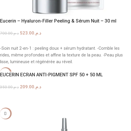
Eucerin – Hyaluron-Filler Peeling & Sérum Nuit – 30 ml
523.00
د.م.
700.00
د.م.
AJOUTER AU PANIER
-Soin nuit 2-en-1 : peeling doux + sérum hydratant. -Comble les
rides, même profondes et affine la texture de la peau. -Peau plus
lisse, lumineuse et régénérée au réveil.
-40%
EUCERIN ECRAN ANTI-PIGMENT SPF 50 + 50 ML
209.00
د.م.
350.00
د.م.
AJOUTER AU PANIER
-33%