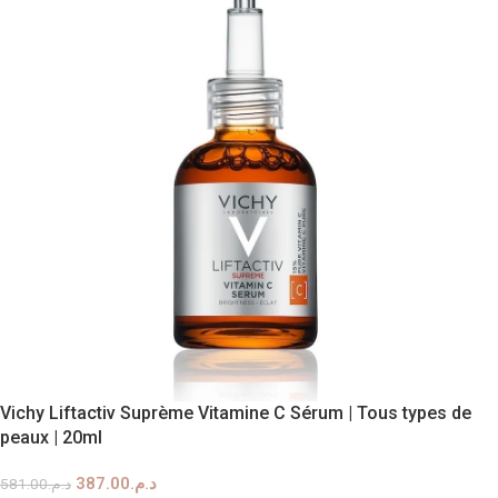
Vichy Liftactiv Suprème Vitamine C Sérum | Tous types de
peaux | 20ml
387.00
د.م.
581.00
د.م.