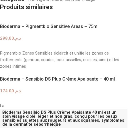
Produits similaires
Bioderma – Pigmentbio Sensitive Areas – 75ml
298.00
د.م.
AJOUTER AU PANIER
Pigmentbio Zones Sensibles éclaircit et unifie les zones de
frottements (genoux, coudes, cou, aisselles, cuisses, aine) et les
zones intimes
Bioderma – Sensibio DS Plus Crème Apaisante – 40 ml
174.00
د.م.
AJOUTER AU PANIER
La
Bioderma Sensibio DS Plus Crème Apaisante 40 ml
est un
soin visage ciblé, léger et non gras, conçu pour les peaux
sensibles sujettes aux rougeurs et aux squames, symptômes
de la dermatite séborrhéique