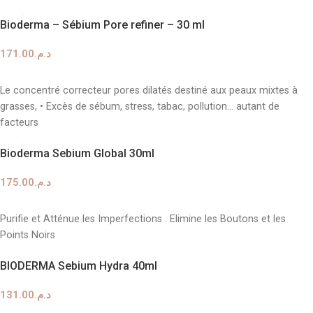
. Elle agit en luttant contre la prolifération de la levure
Malassezia
,
l'agent irritant responsable de l'aggravation de ces états cutanés.
Bioderma – Sébium Pore refiner – 30 ml
171.00
د.م.
AJOUTER AU PANIER
Le concentré correcteur pores dilatés destiné aux peaux mixtes à
grasses, • Excès de sébum, stress, tabac, pollution… autant de
facteurs
Bioderma Sebium Global 30ml
175.00
د.م.
AJOUTER AU PANIER
Purifie et Atténue les Imperfections . Elimine les Boutons et les
Points Noirs
BIODERMA Sebium Hydra 40ml
131.00
د.م.