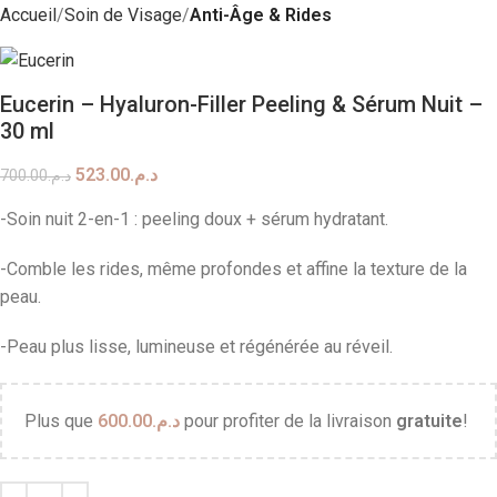
Accueil
Soin de Visage
Anti-Âge & Rides
Eucerin – Hyaluron-Filler Peeling & Sérum Nuit –
30 ml
523.00
د.م.
700.00
د.م.
-Soin nuit 2-en-1 : peeling doux + sérum hydratant.
-Comble les rides, même profondes et affine la texture de la
peau.
-Peau plus lisse, lumineuse et régénérée au réveil.
Plus que
600.00
د.م.
pour profiter de la livraison
gratuite
!