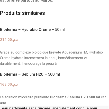
est
offerte partout au Maroc
.
Produits similaires
Bioderma – Hydrabio Crème – 50 ml
214.00
د.م.
AJOUTER AU PANIER
Grâce au complexe biologique breveté AquageniumTM, Hydrabio
Crème hydrate intensément la peau, immédiatement et
durablement. Il encourage la peau à
Bioderma – Sébium H2O – 500 ml
163.00
د.م.
AJOUTER AU PANIER
La solution micellaire purifiante
Bioderma Sébium H2O 500 ml
est
une
eau nettoyante sans rinçage, spécialement conçue pour