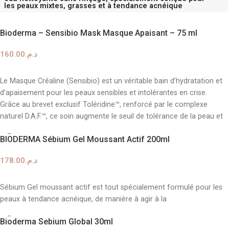
les
peaux mixtes, grasses et à tendance acnéique
.
Bioderma – Sensibio Mask Masque Apaisant – 75 ml
160.00
د.م.
AJOUTER AU PANIER
Le Masque Créaline (Sensibio) est un véritable bain d’hydratation et
d’apaisement pour les peaux sensibles et intolérantes en crise.
Grâce au brevet exclusif Toléridine™, renforcé par le complexe
naturel D.A.F.™, ce soin augmente le seuil de tolérance de la peau et
bloque la production de molécules pro-inflammatoires pour rendre
BIODERMA Sébium Gel Moussant Actif 200ml
l’épiderme moins réactif.
178.00
د.م.
AJOUTER AU PANIER
Sébium Gel moussant actif est tout spécialement formulé pour les
peaux à tendance acnéique, de manière à agir à la
Bioderma Sebium Global 30ml