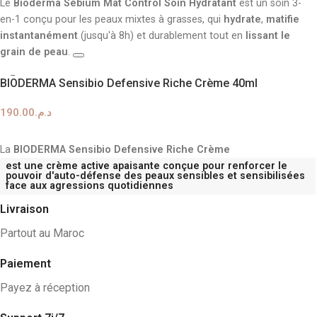
Le
Bioderma Sébium Mat Control Soin Hydratant
est un soin 3-
en-1 conçu pour les peaux mixtes à grasses, qui
hydrate
,
matifie
instantanément
(jusqu'à 8h) et durablement tout en
lissant le
grain de peau
.
Ce soin aide à contrôler l'excès de sébum et à réduire la brillance
BIODERMA Sensibio Defensive Riche Crème 40ml
grâce à une combinaison de zinc, de vitamine B6 et d'acide
salicylique. Sa texture gel-crème légère et non comédogène pénètre
190.00
د.م.
rapidement et constitue une excellente base de maquillage.
AJOUTER AU PANIER
La
BIODERMA Sensibio Defensive Riche Crème
est une crème active apaisante conçue pour renforcer le
pouvoir d'auto-défense des peaux sensibles et sensibilisées
face aux agressions quotidiennes
Livraison
Partout au Maroc
Paiement
Payez à réception