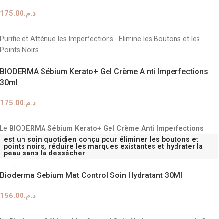
175.00
د.م.
AJOUTER AU PANIER
Purifie et Atténue les Imperfections . Elimine les Boutons et les
Points Noirs
BIODERMA Sébium Kerato+ Gel Crème A nti Imperfections
30ml
175.00
د.م.
AJOUTER AU PANIER
Le
BIODERMA Sébium Kerato+ Gel Crème Anti Imperfections
est un soin quotidien conçu pour éliminer les boutons et
points noirs, réduire les marques existantes et hydrater la
peau sans la dessécher
Bioderma Sebium Mat Control Soin Hydratant 30Ml
156.00
د.م.
AJOUTER AU PANIER