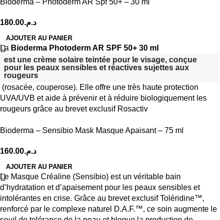
Bioderma – Photoderm AR Spf 50+ – 30 ml
180.00
د.م.
AJOUTER AU PANIER
La
Bioderma Photoderm AR SPF 50+ 30 ml
est une crème solaire teintée pour le visage, conçue
pour les peaux sensibles et réactives sujettes aux
rougeurs
(rosacée, couperose). Elle offre une très haute protection
UVA/UVB et aide à prévenir et à réduire biologiquement les
rougeurs grâce au brevet exclusif Rosactiv
Bioderma – Sensibio Mask Masque Apaisant – 75 ml
160.00
د.م.
AJOUTER AU PANIER
Le Masque Créaline (Sensibio) est un véritable bain
d’hydratation et d’apaisement pour les peaux sensibles et
intolérantes en crise. Grâce au brevet exclusif Toléridine™,
renforcé par le complexe naturel D.A.F.™, ce soin augmente le
seuil de tolérance de la peau et bloque la production de