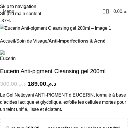
Livraison Partout au Maroc
Skip to navigation
0
Menu
0.00
د.م
Skip to main content
-37%
Accueil
Soin de Visage
Anti-Imperfections & Acné
Eucerin Anti-pigment Cleansing gel 200ml
189.00
د.م.
300.00
د.م.
Le Gel Nettoyant ANTI-PIGMENT d’EUCERIN, formulé à base
d’acides lactique et glycolique, exfolie les cellules mortes pour
un teint unifié, lisse et éclatant.