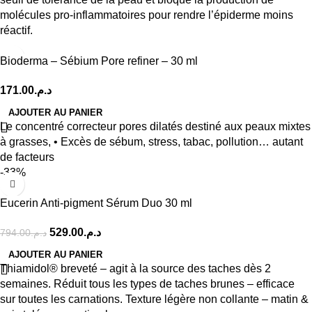
molécules pro-inflammatoires pour rendre l’épiderme moins
réactif.
Bioderma – Sébium Pore refiner – 30 ml
171.00
د.م.
AJOUTER AU PANIER
Le concentré correcteur pores dilatés destiné aux peaux mixtes
à grasses, • Excès de sébum, stress, tabac, pollution… autant
de facteurs
-33%
Eucerin Anti-pigment Sérum Duo 30 ml
529.00
د.م.
794.00
د.م.
AJOUTER AU PANIER
Thiamidol® breveté – agit à la source des taches dès 2
semaines. Réduit tous les types de taches brunes – efficace
sur toutes les carnations. Texture légère non collante – matin &