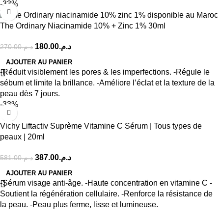
-33%
The Ordinary Niacinamide 10% + Zinc 1% 30ml
180.00
د.م.
270.00
د.م.
AJOUTER AU PANIER
-Réduit visiblement les pores & les imperfections. -Régule le
sébum et limite la brillance. -Améliore l’éclat et la texture de la
peau dès 7 jours.
-33%
Vichy Liftactiv Suprème Vitamine C Sérum | Tous types de
peaux | 20ml
387.00
د.م.
581.00
د.م.
AJOUTER AU PANIER
-Sérum visage anti-âge. -Haute concentration en vitamine C -
Soutient la régénération cellulaire. -Renforce la résistance de
la peau. -Peau plus ferme, lisse et lumineuse.