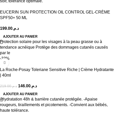
soir, tolérance optimale.
EUCERIN SUN PROTECTION OIL CONTROL GEL-CRÈME
SPF50+ 50 ML
199.00
د.م.
AJOUTER AU PANIER
Protection solaire pour les visages à la peau grasse ou à
tendance acnéique Protège des dommages cutanés causés
par le
-33%
La Roche-Posay Toleriane Sensitive Riche | Crème Hydratante
| 40ml
146.00
د.م.
219.00
د.م.
AJOUTER AU PANIER
-Hydratation 48h & barrière cutanée protégée. -Apaise
rougeurs, tiraillements et picotements. -Convient aux bébés,
haute tolérance.