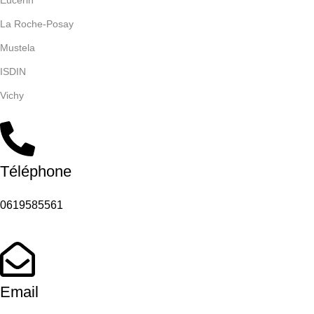
Eucerin
La Roche-Posay
Mustela
ISDIN
Vichy
Téléphone
0619585561
Email