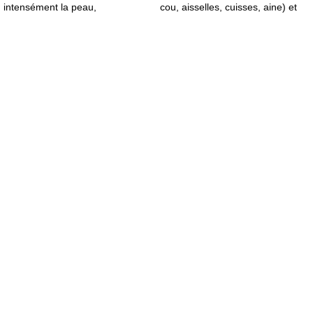
intensément la peau,
cou, aisselles, cuisses, aine) et
immédiatement et durablement.
les zones intimes
Il encourage la peau à