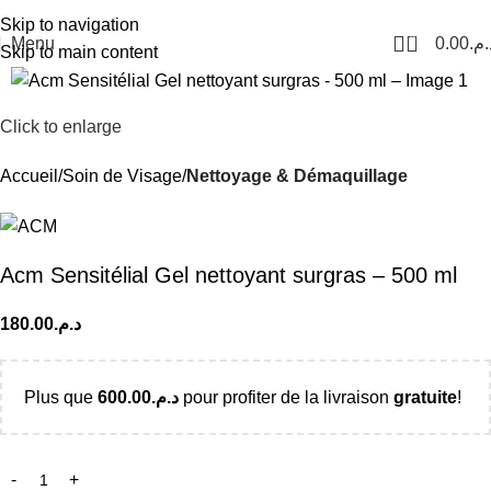
Livraison Partout au Maroc
Skip to navigation
0
Menu
0.00
د.م
Skip to main content
Click to enlarge
Accueil
Soin de Visage
Nettoyage & Démaquillage
Acm Sensitélial Gel nettoyant surgras – 500 ml
180.00
د.م.
Plus que
600.00
د.م.
pour profiter de la livraison
gratuite
!