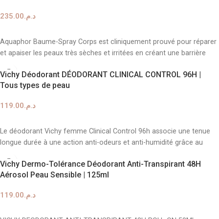
235.00
د.م.
AJOUTER AU PANIER
Aquaphor Baume-Spray Corps est cliniquement prouvé pour réparer
et apaiser les peaux très sèches et irritées en créant une barrière
Vichy Déodorant DÉODORANT CLINICAL CONTROL 96H |
Tous types de peau
119.00
د.م.
AJOUTER AU PANIER
Le déodorant Vichy femme Clinical Control 96h associe une tenue
longue durée à une action anti-odeurs et anti-humidité grâce au
Vichy Dermo-Tolérance Déodorant Anti-Transpirant 48H
Aérosol Peau Sensible | 125ml
119.00
د.م.
AJOUTER AU PANIER