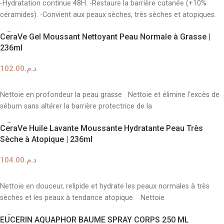
-Hydratation continue 48H. -Restaure la barrière cutanée (+10%
céramides). -Convient aux peaux sèches, très sèches et atopiques.
CeraVe Gel Moussant Nettoyant Peau Normale à Grasse |
236ml
102.00
د.م.
AJOUTER AU PANIER
Nettoie en profondeur la peau grasse Nettoie et élimine l’excès de
sébum sans altérer la barrière protectrice de la
CeraVe Huile Lavante Moussante Hydratante Peau Très
Sèche à Atopique | 236ml
104.00
د.م.
AJOUTER AU PANIER
Nettoie en douceur, relipide et hydrate les peaux normales à très
sèches et les peaux à tendance atopique. Nettoie
EUCERIN AQUAPHOR BAUME SPRAY CORPS 250 ML