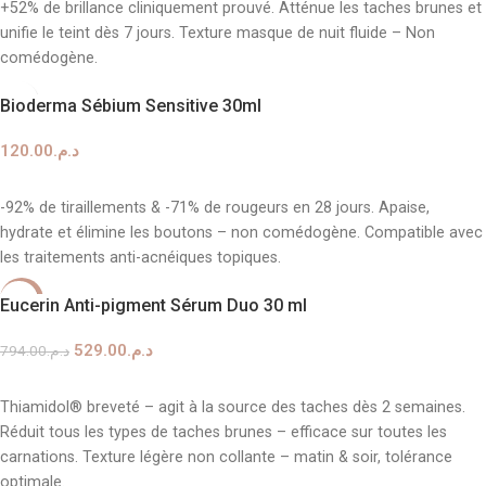
+52% de brillance cliniquement prouvé. Atténue les taches brunes et
unifie le teint dès 7 jours. Texture masque de nuit fluide – Non
comédogène.
Bioderma Sébium Sensitive 30ml
120.00
د.م.
AJOUTER AU PANIER
-92% de tiraillements & -71% de rougeurs en 28 jours. Apaise,
hydrate et élimine les boutons – non comédogène. Compatible avec
les traitements anti-acnéiques topiques.
-33%
Eucerin Anti-pigment Sérum Duo 30 ml
529.00
د.م.
794.00
د.م.
AJOUTER AU PANIER
Thiamidol® breveté – agit à la source des taches dès 2 semaines.
Réduit tous les types de taches brunes – efficace sur toutes les
carnations. Texture légère non collante – matin & soir, tolérance
optimale.