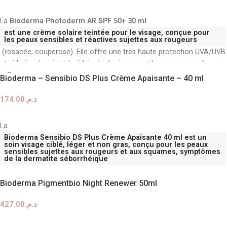
AJOUTER AU PANIER
La
Bioderma Photoderm AR SPF 50+ 30 ml
est une crème solaire teintée pour le visage, conçue pour
les peaux sensibles et réactives sujettes aux rougeurs
(rosacée, couperose). Elle offre une très haute protection UVA/UVB
et aide à prévenir et à réduire biologiquement les rougeurs grâce au
brevet exclusif Rosactiv
Bioderma – Sensibio DS Plus Crème Apaisante – 40 ml
174.00
د.م.
AJOUTER AU PANIER
La
Bioderma Sensibio DS Plus Crème Apaisante 40 ml
est un
soin visage ciblé, léger et non gras, conçu pour les peaux
sensibles sujettes aux rougeurs et aux squames, symptômes
de la dermatite séborrhéique
. Elle agit en luttant contre la prolifération de la levure
Malassezia
,
l'agent irritant responsable de l'aggravation de ces états cutanés.
Bioderma Pigmentbio Night Renewer 50ml
427.00
د.م.
AJOUTER AU PANIER