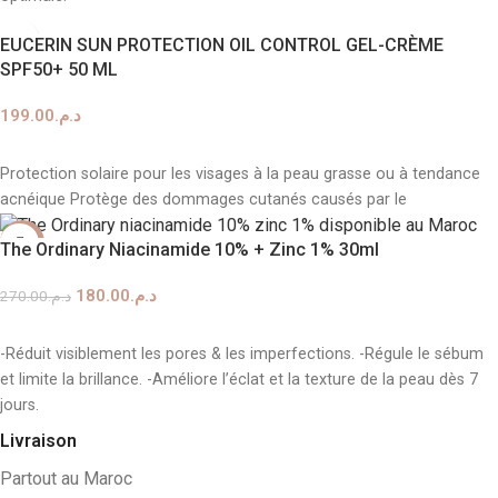
EUCERIN SUN PROTECTION OIL CONTROL GEL-CRÈME
SPF50+ 50 ML
199.00
د.م.
AJOUTER AU PANIER
Protection solaire pour les visages à la peau grasse ou à tendance
acnéique Protège des dommages cutanés causés par le
-33%
The Ordinary Niacinamide 10% + Zinc 1% 30ml
180.00
د.م.
270.00
د.م.
AJOUTER AU PANIER
-Réduit visiblement les pores & les imperfections. -Régule le sébum
et limite la brillance. -Améliore l’éclat et la texture de la peau dès 7
jours.
Livraison
Partout au Maroc