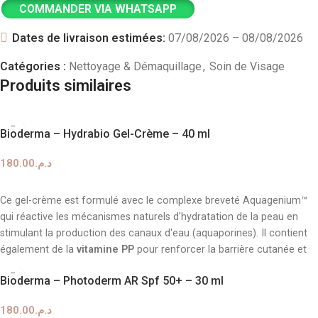
COMMANDER VIA WHATSAPP
Dates de livraison estimées:
07/08/2026 – 08/08/2026
Catégories :
Nettoyage & Démaquillage
,
Soin de Visage
Produits similaires
Bioderma – Hydrabio Gel-Crème – 40 ml
180.00
د.م.
AJOUTER AU PANIER
Ce gel-crème est formulé avec le complexe breveté Aquagenium™
qui réactive les mécanismes naturels d'hydratation de la peau en
stimulant la production des canaux d'eau (aquaporines). Il contient
également de la
vitamine PP
pour renforcer la barrière cutanée et
de l'
acide salicylique
pour lisser le grain de peau et révéler l'éclat
Bioderma – Photoderm AR Spf 50+ – 30 ml
du teint.
180.00
د.م.