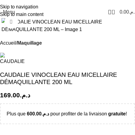
Livraison Partout au Maroc
Skip to navigation
0
Menu
0.00
د.م
Skip to main content
Click to enlarge
Accueil
Maquillage
CAUDALIE VINOCLEAN EAU MICELLAIRE
DÉMAQUILLANTE 200 ML
169.00
د.م.
Plus que
600.00
د.م.
pour profiter de la livraison
gratuite
!