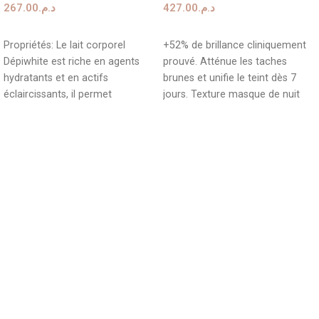
267.00
د.م.
427.00
د.م.
AJOUTER AU PANIER
AJOUTER AU PANIER
Propriétés: Le lait corporel
+52% de brillance cliniquement
Dépiwhite est riche en agents
prouvé. Atténue les taches
hydratants et en actifs
brunes et unifie le teint dès 7
éclaircissants, il permet
jours. Texture masque de nuit
d’hydrater la peau, d’éclaircir
fluide – Non comédogène.