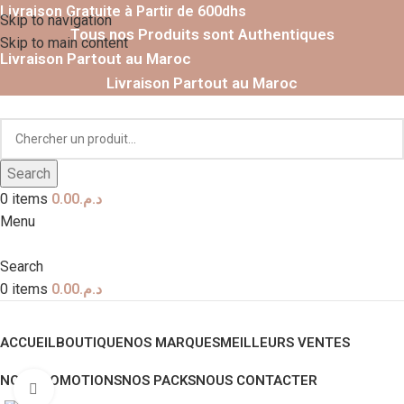
Livraison Gratuite à Partir de 600dhs
Skip to navigation
Tous nos Produits sont Authentiques
Skip to main content
Livraison Partout au Maroc
Livraison Partout au Maroc
Search
0
items
0.00
د.م.
Menu
Search
0
items
0.00
د.م.
Nos Catégories
ACCUEIL
BOUTIQUE
NOS MARQUES
MEILLEURS VENTES
NOS PROMOTIONS
NOS PACKS
NOUS CONTACTER
Click to enlarge