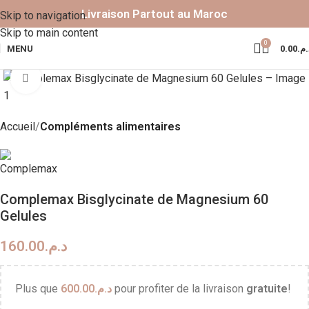
Livraison Partout au Maroc
Skip to navigation
Skip to main content
0
MENU
0.00
د.م
Click to enlarge
Accueil
Compléments alimentaires
Complemax Bisglycinate de Magnesium 60
Gelules
160.00
د.م.
Plus que
600.00
د.م.
pour profiter de la livraison
gratuite
!