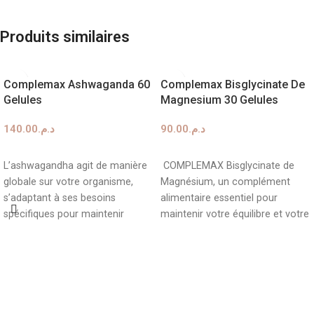
Produits similaires
Complemax Ashwaganda 60
Complemax Bisglycinate De
Gelules
Magnesium 30 Gelules
140.00
د.م.
90.00
د.م.
AJOUTER AU PANIER
AJOUTER AU PANIER
L’ashwagandha agit de manière
COMPLEMAX Bisglycinate de
globale sur votre organisme,
Magnésium, un complément
s’adaptant à ses besoins
alimentaire essentiel pour
spécifiques pour maintenir
maintenir votre équilibre et votre
l’équilibre émotionnel et réduire
bien-être au quotidien. Ce
le stress. En
magnésium de