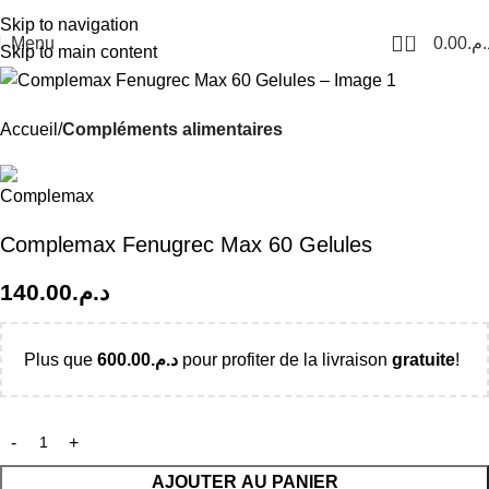
Livraison Partout au Maroc
Skip to navigation
0
Menu
0.00
د.م
Skip to main content
Accueil
Compléments alimentaires
Complemax Fenugrec Max 60 Gelules
140.00
د.م.
Plus que
600.00
د.م.
pour profiter de la livraison
gratuite
!
AJOUTER AU PANIER