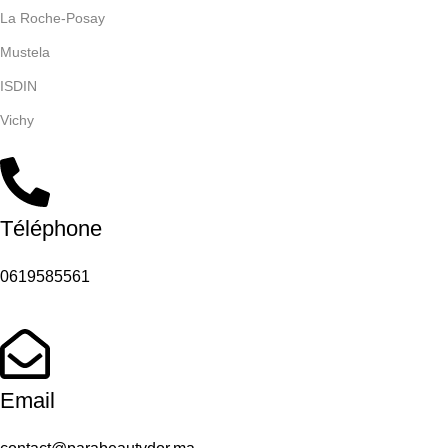
La Roche-Posay
Mustela
ISDIN
Vichy
Téléphone
0619585561
Email