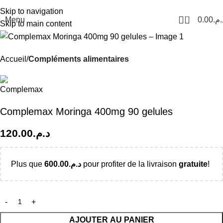
Livraison Partout au Maroc
Skip to navigation
0
Menu
0.00
د.م
Skip to main content
Accueil
Compléments alimentaires
Complemax Moringa 400mg 90 gelules
120.00
د.م.
Plus que
600.00
د.م.
pour profiter de la livraison
gratuite
!
AJOUTER AU PANIER