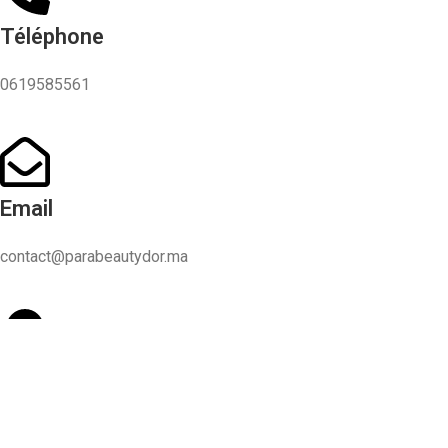
Téléphone
0619585561
Email
contact@parabeautydor.ma
Adresse
Casablanca