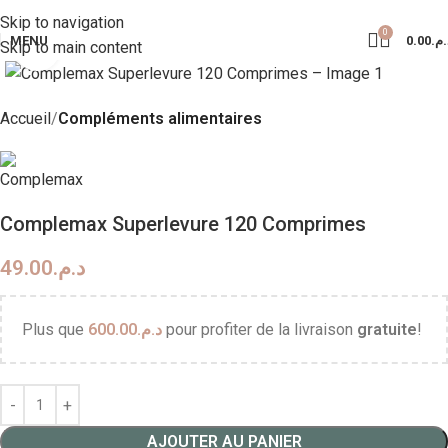
Livraison Partout au Maroc
Skip to navigation
0
MENU
0.00
د.م
Skip to main content
Click to enlarge
Accueil
Compléments alimentaires
Complemax Superlevure 120 Comprimes
49.00
د.م.
Plus que
600.00
د.م.
pour profiter de la livraison
gratuite
!
AJOUTER AU PANIER