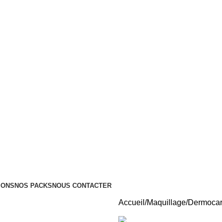
Tous nos Produits sont Authentiques
Livraison Partout au Maroc
IONS
NOS PACKS
NOUS CONTACTER
Accueil
Maquillage
Dermocare