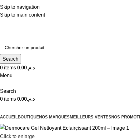
Livraison Gratuite à Partir de 600dhs
Skip to navigation
Skip to main content
Livraison Partout au Maroc
Search
0
items
0.00
د.م.
Menu
Search
0
items
0.00
د.م.
Nos Catégories
ACCUEIL
BOUTIQUE
NOS MARQUES
MEILLEURS VENTES
NOS PROMOT
Click to enlarge