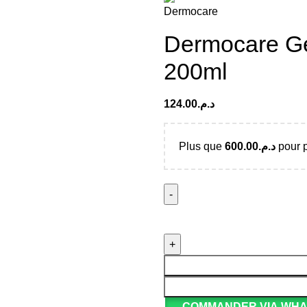
Dermocare Gel
200ml
124.00
د.م.
Plus que
600.00
د.م.
pour p
COMMANDER VIA WH