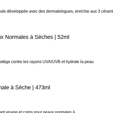
rmule développée avec des dermatologues, enrichie aux 3 céram
x Normales à Sèches | 52ml
tège contre les rayons UVA/UVB et hydrate la peau
ale à Sèche | 473ml
 visage et corps pour peaux normales à