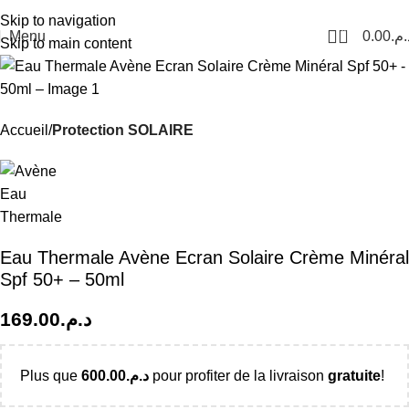
Livraison Partout au Maroc
Skip to navigation
0
Menu
0.00
د.م
Skip to main content
Accueil
Protection SOLAIRE
Eau Thermale Avène Ecran Solaire Crème Minéral
Spf 50+ – 50ml
169.00
د.م.
Plus que
600.00
د.م.
pour profiter de la livraison
gratuite
!