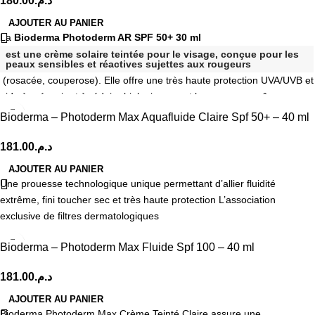
180.00
د.م.
AJOUTER AU PANIER
La
Bioderma Photoderm AR SPF 50+ 30 ml
est une crème solaire teintée pour le visage, conçue pour les
peaux sensibles et réactives sujettes aux rougeurs
(rosacée, couperose). Elle offre une très haute protection UVA/UVB et
aide à prévenir et à réduire biologiquement les rougeurs grâce au
brevet exclusif Rosactiv
Bioderma – Photoderm Max Aquafluide Claire Spf 50+ – 40 ml
181.00
د.م.
AJOUTER AU PANIER
Une prouesse technologique unique permettant d’allier fluidité
extrême, fini toucher sec et très haute protection L’association
exclusive de filtres dermatologiques
Bioderma – Photoderm Max Fluide Spf 100 – 40 ml
181.00
د.م.
AJOUTER AU PANIER
Bioderma Photoderm Max Crème Teinté Claire assure une