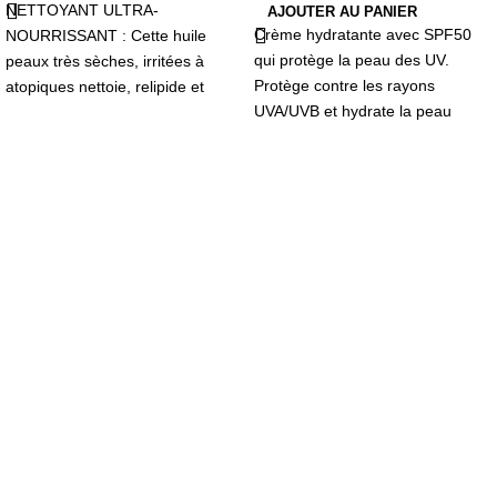
NETTOYANT ULTRA-
AJOUTER AU PANIER
Crème hydratante avec SPF50
NOURRISSANT : Cette huile
qui protège la peau des UV.
peaux très sèches, irritées à
Protège contre les rayons
atopiques nettoie, relipide et
UVA/UVB et hydrate la peau
apaise, Ultra-nourrissante, anti-
irritations, elle guarantit 24h