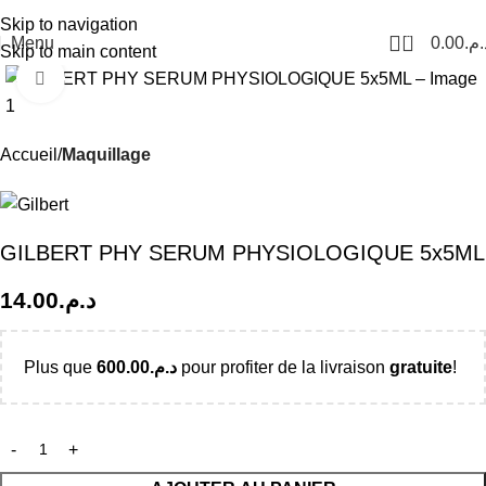
Livraison Partout au Maroc
Skip to navigation
0
Menu
0.00
د.م
Skip to main content
Click to enlarge
Accueil
Maquillage
GILBERT PHY SERUM PHYSIOLOGIQUE 5x5ML
14.00
د.م.
Plus que
600.00
د.م.
pour profiter de la livraison
gratuite
!