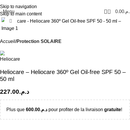
Livraison Partout au Maroc
Skip to navigation
0
Menu
0.00
د.م
Skip to main content
Click to enlarge
Accueil
Protection SOLAIRE
Heliocare – Heliocare 360º Gel Oil-free SPF 50 –
50 ml
227.00
د.م.
Plus que
600.00
د.م.
pour profiter de la livraison
gratuite
!