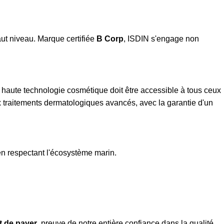
aut niveau. Marque certifiée
B Corp
, ISDIN s'engage non
 haute technologie cosmétique doit être accessible à tous ceux
ux traitements dermatologiques avancés, avec la garantie d'un
 en respectant l'écosystème marin.
nt de payer
, preuve de notre entière confiance dans la qualité