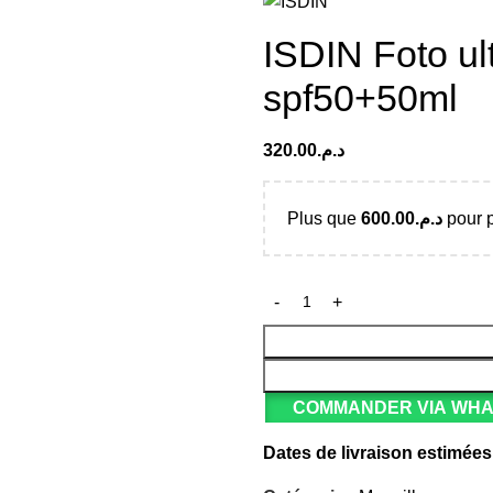
ISDIN Foto ult
spf50+50ml
320.00
د.م.
Plus que
600.00
د.م.
pour p
COMMANDER VIA WH
Dates de livraison estimées