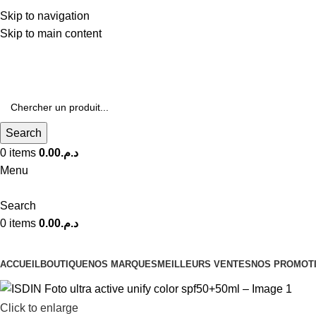
Livraison Gratuite à Partir de 600dhs
Skip to navigation
Skip to main content
Livraison Partout au Maroc
Search
0
items
0.00
د.م.
Menu
Search
0
items
0.00
د.م.
Nos Catégories
ACCUEIL
BOUTIQUE
NOS MARQUES
MEILLEURS VENTES
NOS PROMOT
Click to enlarge