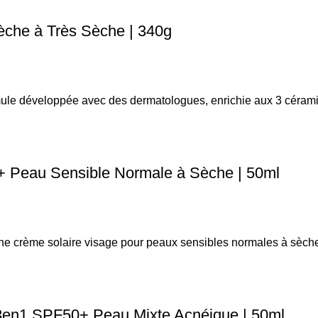
che à Très Sèche | 340g
rmule développée avec des dermatologues, enrichie aux 3 céram
+ Peau Sensible Normale à Sèche | 50ml
e crème solaire visage pour peaux sensibles normales à sèches
e 3en1 SPF50+ Peau Mixte Acnéique | 50ml