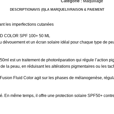
Catégorie :
Maquillage
DESCRIPTION
AVIS (0)
LA MARQUE
LIVRAISON & PAIEMENT
nant les imperfections cutanées
ID COLOR SPF 100+ 50 ML
 dévouement et un écran solaire idéal pour chaque type de peau
0ml est un traitement de photoréparation qui régule l’action pi
int de la peau, en réduisant les altérations pigmentaires ou les tac
usion Fluid Color agit sur les phases de mélanogenèse, régulan
ifié. En même temps, il offre une protection solaire SPF50+ cont