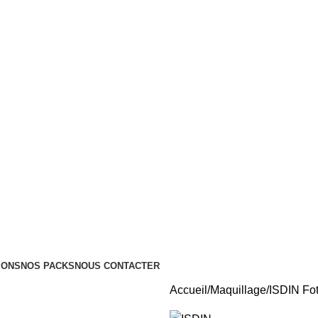
Tous nos Produits sont Authentiques
Livraison Partout au Maroc
IONS
NOS PACKS
NOUS CONTACTER
Accueil
Maquillage
ISDIN Fot