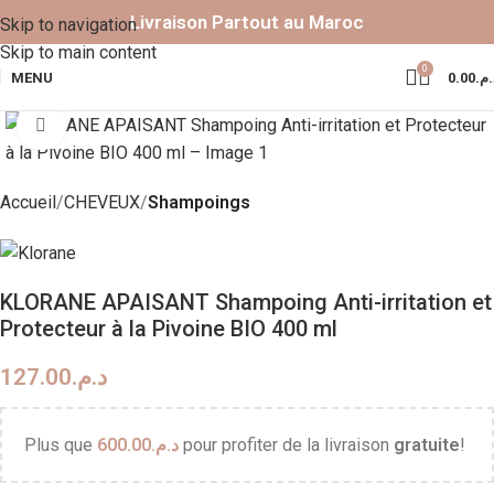
Livraison Partout au Maroc
Skip to navigation
Skip to main content
0
MENU
0.00
د.م
Click to enlarge
Accueil
CHEVEUX
Shampoings
KLORANE APAISANT Shampoing Anti-irritation et
Protecteur à la Pivoine BIO 400 ml
127.00
د.م.
Plus que
600.00
د.م.
pour profiter de la livraison
gratuite
!