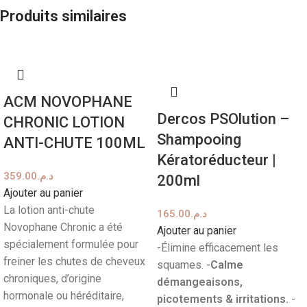
Produits similaires
ACM NOVOPHANE
Dercos PSOlution –
CHRONIC LOTION
Shampooing
ANTI-CHUTE 100ML
Kératoréducteur |
359.00
د.م.
200ml
Ajouter au panier
La lotion anti-chute
165.00
د.م.
Novophane Chronic a été
Ajouter au panier
spécialement formulée pour
-Élimine efficacement les
freiner les chutes de cheveux
squames. -
Calme
chroniques, d’origine
démangeaisons,
hormonale ou héréditaire,
picotements & irritations.
-