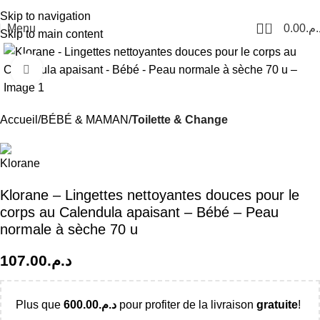
Livraison Partout au Maroc
Skip to navigation
0
Menu
0.00
د.م
Skip to main content
Click to enlarge
Accueil
BÉBÉ & MAMAN
Toilette & Change
Klorane – Lingettes nettoyantes douces pour le
corps au Calendula apaisant – Bébé – Peau
normale à sèche 70 u
107.00
د.م.
Plus que
600.00
د.م.
pour profiter de la livraison
gratuite
!