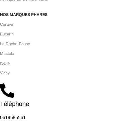
NOS MARQUES PHARES
Cerave
Eucerin
La Roche-Posay
Mustela
ISDIN
Vichy
Téléphone
0619585561