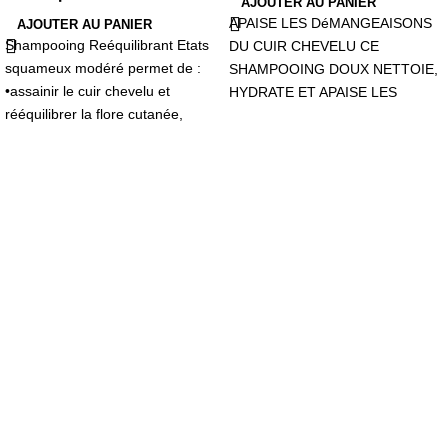
AJOUTER AU PANIER
APAISE LES DéMANGEAISONS
AJOUTER AU PANIER
Shampooing Reéquilibrant Etats
DU CUIR CHEVELU CE
squameux modéré permet de :
SHAMPOOING DOUX NETTOIE,
•assainir le cuir chevelu et
HYDRATE ET APAISE LES
rééquilibrer la flore cutanée,
CUIRS CHEVELUS SENSIBLES
•faciliter l’élimination des
OU FRAGILISéS AVEC