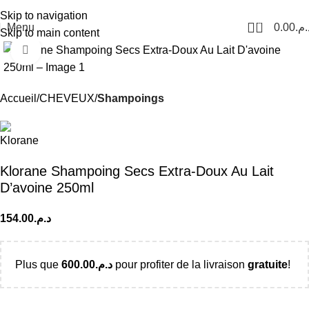
Livraison Partout au Maroc
Skip to navigation
0
Menu
0.00
د.م
Skip to main content
Click to enlarge
Accueil
CHEVEUX
Shampoings
Klorane Shampoing Secs Extra-Doux Au Lait
D’avoine 250ml
154.00
د.م.
Plus que
600.00
د.م.
pour profiter de la livraison
gratuite
!