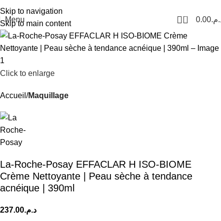
Livraison Partout au Maroc
Skip to navigation
0
Menu
0.00
د.م
Skip to main content
Click to enlarge
Accueil
Maquillage
La-Roche-Posay EFFACLAR H ISO-BIOME
Crème Nettoyante | Peau sèche à tendance
acnéique | 390ml
237.00
د.م.