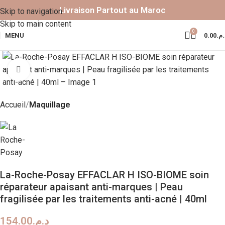
Livraison Partout au Maroc
Skip to navigation
Skip to main content
0
MENU
0.00
د.م
Click to enlarge
Accueil
Maquillage
La-Roche-Posay EFFACLAR H ISO-BIOME soin
réparateur apaisant anti-marques | Peau
fragilisée par les traitements anti-acné | 40ml
154.00
د.م.