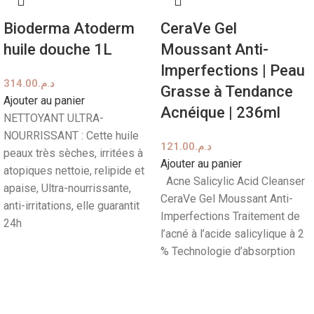
Bioderma Atoderm
CeraVe Gel
huile douche 1L
Moussant Anti-
Imperfections | Peau
314.00
د.م.
Grasse à Tendance
Ajouter au panier
Acnéique | 236ml
NETTOYANT ULTRA-
NOURRISSANT : Cette huile
121.00
د.م.
peaux très sèches, irritées à
Ajouter au panier
atopiques nettoie, relipide et
Acne Salicylic Acid Cleanser
apaise, Ultra-nourrissante,
CeraVe Gel Moussant Anti-
anti-irritations, elle guarantit
Imperfections Traitement de
24h
l’acné à l’acide salicylique à 2
% Technologie d’absorption