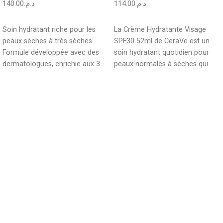
140.00
د.م.
114.00
د.م.
AJOUTER AU PANIER
AJOUTER AU PANIER
Soin hydratant riche pour les
La Crème Hydratante Visage
peaux sèches à très sèches.
SPF30 52ml de CeraVe est un
Formule développée avec des
soin hydratant quotidien pour
dermatologues, enrichie aux 3
peaux normales à sèches qui
céramides essentiels
protège