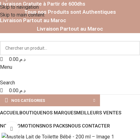
0
0
Livraison Gratuite à Partir de 600dhs
Skip to navigation
Tous nos Produits sont Authentiques
Skip to main content
Livraison Partout au Maroc
Livraison Partout au Maroc
0.00
د.م.
Menu
Search
0.00
د.م.
NOS CATÉGORIES
ACCUEIL
BOUTIQUE
NOS MARQUES
MEILLEURS VENTES
NOS PROMOTIONS
NOS PACKS
NOUS CONTACTER
Click to enlarge