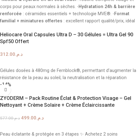
corps pour peaux normales à sèches. -
Hydratation 24h & barrière
renforcée
: céramides essentiels + technologie MVE®. -
Format
familial + miniatures offertes
: excellent rapport qualité/prix, idéal
pour toute la famille.
Heliocare Oral Capsules Ultra D – 30 Gélules = Ultra Gel 90
Spf50 Offert
312.00
د.م.
AJOUTER AU PANIER
Gélules dosées à 480mg de Fernblock®, permettant d’augmenter la
résistance de la peau au soleil, la neutralisation et la réparation
-14%
ZYODERM – Pack Routine Éclat & Protection Visage – Gel
Nettoyant + Crème Solaire + Crème Éclaircissante
499.00
د.م.
577.00
د.م.
AJOUTER AU PANIER
Peau éclatante & protégée en 3 étapes ✨ Achetez 2 soins