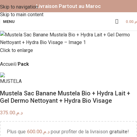
Livraison Partout au Maroc
Skip to navigation
Skip to main content
MENU
0.00
.م
Click to enlarge
Accueil
Pack
Mustela Sac Banane Mustela Bio + Hydra Lait +
Gel Dermo Nettoyant + Hydra Bio Visage
375.00
د.م.
Plus que
600.00
د.م.
pour profiter de la livraison
gratuite
!