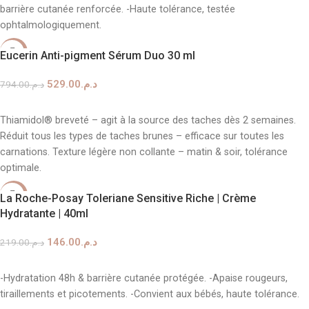
barrière cutanée renforcée. -Haute tolérance, testée
ophtalmologiquement.
-33%
Eucerin Anti-pigment Sérum Duo 30 ml
529.00
د.م.
794.00
د.م.
AJOUTER AU PANIER
Thiamidol® breveté – agit à la source des taches dès 2 semaines.
Réduit tous les types de taches brunes – efficace sur toutes les
carnations. Texture légère non collante – matin & soir, tolérance
optimale.
-33%
La Roche-Posay Toleriane Sensitive Riche | Crème
Hydratante | 40ml
146.00
د.م.
219.00
د.م.
AJOUTER AU PANIER
-Hydratation 48h & barrière cutanée protégée. -Apaise rougeurs,
tiraillements et picotements. -Convient aux bébés, haute tolérance.