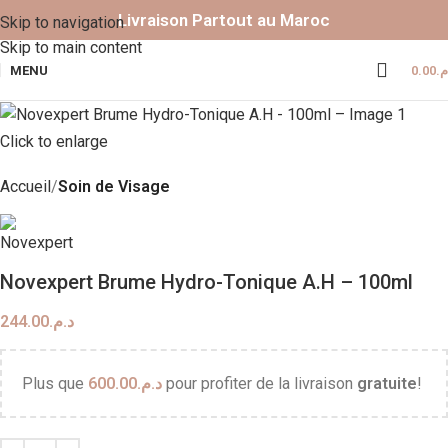
Livraison Partout au Maroc
Skip to navigation
Skip to main content
MENU
0.00
.م
Click to enlarge
Accueil
Soin de Visage
Novexpert Brume Hydro-Tonique A.H – 100ml
244.00
د.م.
Plus que
600.00
د.م.
pour profiter de la livraison
gratuite
!