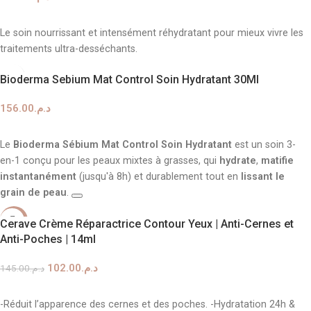
AJOUTER AU PANIER
Le soin nourrissant et intensément réhydratant pour mieux vivre les
traitements ultra-desséchants.
Bioderma Sebium Mat Control Soin Hydratant 30Ml
156.00
د.م.
AJOUTER AU PANIER
Le
Bioderma Sébium Mat Control Soin Hydratant
est un soin 3-
en-1 conçu pour les peaux mixtes à grasses, qui
hydrate
,
matifie
instantanément
(jusqu'à 8h) et durablement tout en
lissant le
grain de peau
.
Ce soin aide à contrôler l'excès de sébum et à réduire la brillance
-30%
Cerave Crème Réparactrice Contour Yeux | Anti-Cernes et
grâce à une combinaison de zinc, de vitamine B6 et d'acide
Anti-Poches | 14ml
salicylique. Sa texture gel-crème légère et non comédogène pénètre
rapidement et constitue une excellente base de maquillage.
102.00
د.م.
145.00
د.م.
AJOUTER AU PANIER
-Réduit l’apparence des cernes et des poches. -Hydratation 24h &