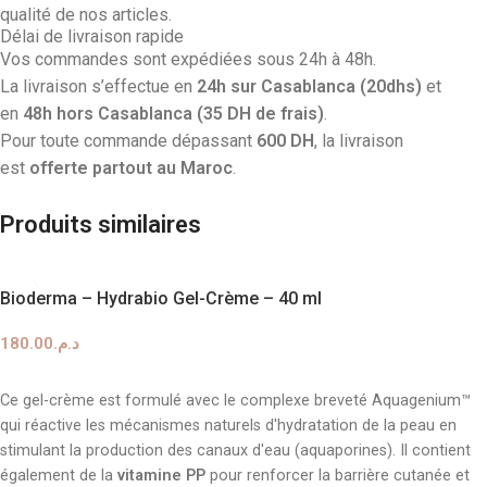
qualité de nos articles.
Délai de livraison rapide
Vos commandes sont expédiées sous 24h à 48h.
La livraison s’effectue en
24h sur Casablanca (20dhs)
et
en
48h hors Casablanca (35 DH de frais)
.
Pour toute commande dépassant
600 DH
, la livraison
est
offerte partout au Maroc
.
Produits similaires
Bioderma – Hydrabio Gel-Crème – 40 ml
180.00
د.م.
AJOUTER AU PANIER
Ce gel-crème est formulé avec le complexe breveté Aquagenium™
qui réactive les mécanismes naturels d'hydratation de la peau en
stimulant la production des canaux d'eau (aquaporines). Il contient
également de la
vitamine PP
pour renforcer la barrière cutanée et