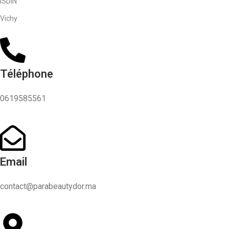
ISDIN
Vichy
Téléphone
0619585561
Email
contact@parabeautydor.ma