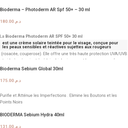
de l'
acide salicylique
pour lisser le grain de peau et révéler l'éclat
Bioderma – Photoderm AR Spf 50+ – 30 ml
du teint.
180.00
د.م.
AJOUTER AU PANIER
La
Bioderma Photoderm AR SPF 50+ 30 ml
est une crème solaire teintée pour le visage, conçue pour
les peaux sensibles et réactives sujettes aux rougeurs
(rosacée, couperose). Elle offre une très haute protection UVA/UVB
et aide à prévenir et à réduire biologiquement les rougeurs grâce au
brevet exclusif Rosactiv
Bioderma Sebium Global 30ml
175.00
د.م.
AJOUTER AU PANIER
Purifie et Atténue les Imperfections . Elimine les Boutons et les
Points Noirs
BIODERMA Sebium Hydra 40ml
131.00
د.م.