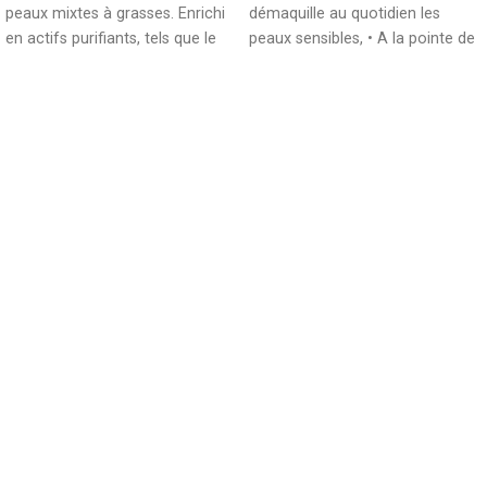
peaux mixtes à grasses. Enrichi
démaquille au quotidien les
en actifs purifiants, tels que le
peaux sensibles, • A la pointe de
sulfate de zinc et de cuivre, ce
l’innovation, BIODERMA
gel nettoyant limite la
production de sébum et assainit
durablement l'épiderme. Sans
savon, sa formule ultra douce
nettoie et purifie la peau sans la
dessécher, et en respectant son
équilibre biologique. Le
complexe naturel breveté D.A.F
augmente le seuil de tolérance
de la peau.