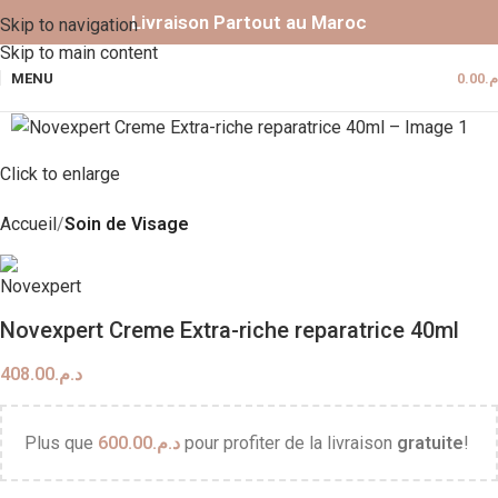
Livraison Partout au Maroc
Skip to navigation
Skip to main content
MENU
0.00
.م
Click to enlarge
Accueil
Soin de Visage
Novexpert Creme Extra-riche reparatrice 40ml
408.00
د.م.
Plus que
600.00
د.م.
pour profiter de la livraison
gratuite
!