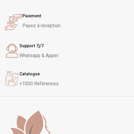
salicylique
pour lisser le grain
de peau et révéler l'éclat du
Paiement
teint.
Payez à réception
Support 7j/7
Whatsapp & Appel
Catalogue
+1000 Références