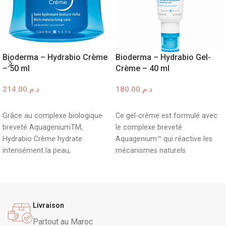
Bioderma – Hydrabio Crème
Bioderma – Hydrabio Gel-
– 50 ml
Crème – 40 ml
214.00
د.م.
180.00
د.م.
AJOUTER AU PANIER
AJOUTER AU PANIER
Grâce au complexe biologique
Ce gel-crème est formulé avec
breveté AquageniumTM,
le complexe breveté
Hydrabio Crème hydrate
Aquagenium™ qui réactive les
intensément la peau,
mécanismes naturels
immédiatement et durablement.
d'hydratation de la peau en
Il encourage la peau à
stimulant la production des
canaux d'eau (aquaporines). Il
contient également de
Livraison
la
vitamine PP
pour renforcer la
barrière cutanée et de l'
acide
Partout au Maroc