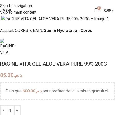
Livraison Partout au Maroc
Skip to navigation
0
MENU
0.00
د.م
Skip to main content
Click to enlarge
Accueil
CORPS & BAIN
Soin & Hydratation Corps
RACINE VITA GEL ALOE VERA PURE 99% 200G
85.00
د.م.
Plus que
600.00
د.م.
pour profiter de la livraison
gratuite
!