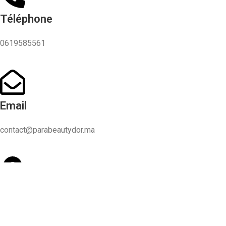
Téléphone
0619585561
Email
contact@parabeautydor.ma
Adresse
Casablanca