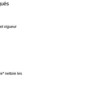
gués
et vigueur
* nettoie les