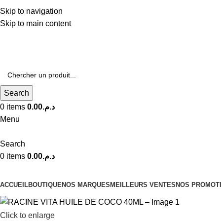
Livraison Gratuite à Partir de 600dhs
Skip to navigation
Skip to main content
Livraison Partout au Maroc
Search
0
items
0.00
د.م.
Menu
Search
0
items
0.00
د.م.
Nos Catégories
ACCUEIL
BOUTIQUE
NOS MARQUES
MEILLEURS VENTES
NOS PROMOT
Click to enlarge