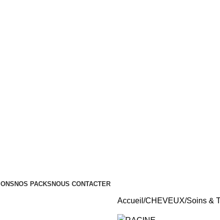
Tous nos Produits sont Authentiques
Livraison Partout au Maroc
IONS
NOS PACKS
NOUS CONTACTER
Accueil
CHEVEUX
Soins & T