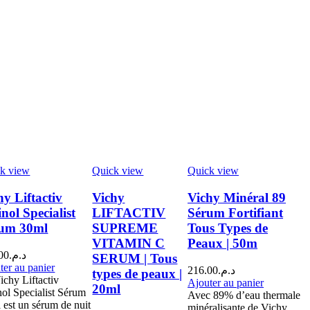
k view
Quick view
Quick view
hy Liftactiv
Vichy
Vichy Minéral 89
inol Specialist
LIFTACTIV
Sérum Fortifiant
um 30ml
SUPREME
Tous Types de
VITAMIN C
Peaux | 50m
00
د.م.
SERUM | Tous
ter au panier
216.00
د.م.
types de peaux |
ichy Liftactiv
Ajouter au panier
20ml
nol Specialist Sérum
Avec 89% d’eau thermale
 est un sérum de nuit
minéralisante de Vichy