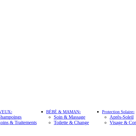
Tous nos Produits sont Authentiques
Livraison Partout au Maroc
VEUX
BÉBÉ & MAMAN
Protection Solaire
Shampoings
Soin & Massage
Après-Soleil
oins & Traitements
Toilette & Change
Visage & Cor