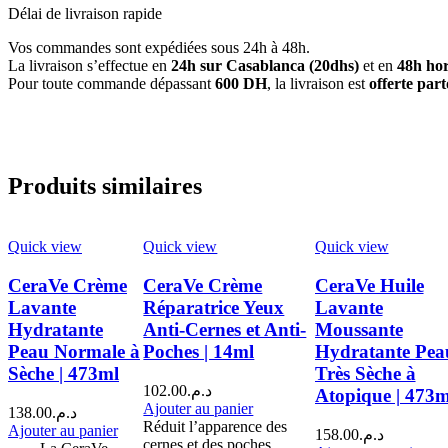
Délai de livraison rapide
Vos commandes sont expédiées sous 24h à 48h.
La livraison s’effectue en
24h sur Casablanca (20dhs)
et en
48h hor
Pour toute commande dépassant
600 DH
, la livraison est
offerte par
Produits similaires
Quick view
Quick view
Quick view
CeraVe Crème
CeraVe Crème
CeraVe Huile
Lavante
Réparatrice Yeux
Lavante
Hydratante
Anti-Cernes et Anti-
Moussante
Peau Normale à
Poches | 14ml
Hydratante Pea
Sèche | 473ml
Très Sèche à
102.00
د.م.
Atopique | 473m
Ajouter au panier
138.00
د.م.
Réduit l’apparence des
Ajouter au panier
158.00
د.م.
cernes et des poches