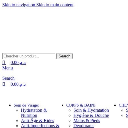
0
0
0
Skip to navigation
Skip to main content
Livraison Gratuite à Partir de 600dhs
Livraison Partout au Maroc
Search
0.00
د.م.
Menu
Search
0.00
د.م.
Nos Catégories
Soin de Visage
CORPS & BAIN
CHE
Hydratation &
Soin & Hydratation
Nutrition
Hygiène & Douche
S
Anti-Âge & Rides
Mains & Pieds
Anti-Imperfections &
Déodorants