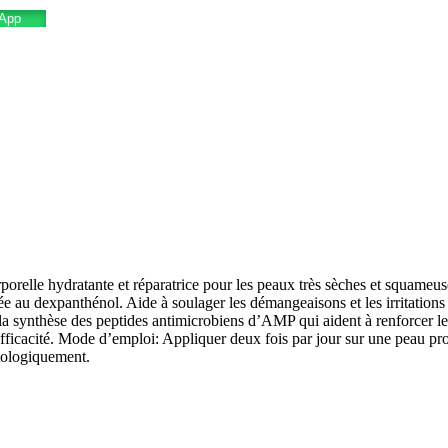
App
orelle hydratante et réparatrice pour les peaux très sèches et squameuse
 au dexpanthénol. Aide à soulager les démangeaisons et les irritations 
a synthèse des peptides antimicrobiens d’AMP qui aident à renforcer le
’efficacité. Mode d’emploi: Appliquer deux fois par jour sur une peau pro
atologiquement.