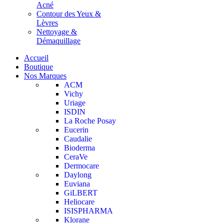
Acné
Contour des Yeux &
Lèvres
Nettoyage &
Démaquillage
Accueil
Boutique
Nos Marques
ACM
Vichy
Uriage
ISDIN
La Roche Posay
Eucerin
Caudalie
Bioderma
CeraVe
Dermocare
Daylong
Euviana
GiLBERT
Heliocare
ISISPHARMA
Klorane