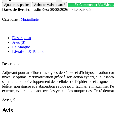
de
Ajouter au panier
Acheter Maintenant !
Commander Via Whats
SDIN
Dates de livraison estimées:
08/08/2026 – 09/08/2026
Ureadin
Rx10
Catégorie :
Maquillage
Lotion
Plus
Description
Avis (0)
La Marque
Livraison & Paiement
Description
Adjuvant pour améliorer les signes de xérose et d’ichtyose. Lotion corp
niveaux optimaux d’hydratation grâce à son action synergique, associée
stimule le bon développement des cellules de l’épiderme et augmente l
légère, non grasse et à absorption rapide pour faciliter et maximiser l
externe, éviter le contact avec les yeux et les muqueuses. Testé derm
Avis (0)
Avis