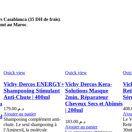
s Casablanca (35 DH de frais)
.
tout au Maroc
.
Quick view
Quick view
Quic
Vichy Dercos ENERGY+
Vichy Dercos Kera-
Vic
Shampooing Stimulant
Solutions Masque
Ret
Anti-Chute | 400ml
2min. Réparateur
Sér
u
Cheveux Secs et Abîmés
179.00
د.م.
408.
| 200ml
Ajouter au panier
Ajou
l
Shampooing complément anti-
Le V
183.00
د.م.
chute. Le seul shampooing à
Reti
Ajouter au panier
l’Aminexil, la molécule
30ml