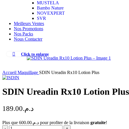
MUSTELA
Bambo Nature
NOVEXPERT
SVR
Meilleurs Ventes
Nos Promotions
Nos Packs
Nous Contacter
Click to enlarge
Accueil
Maquillage
SDIN Ureadin Rx10 Lotion Plus
SDIN Ureadin Rx10 Lotion Plus
189.00
د.م.
Plus que
600.00
د.م.
pour profiter de la livraison
gratuite
!
quantité