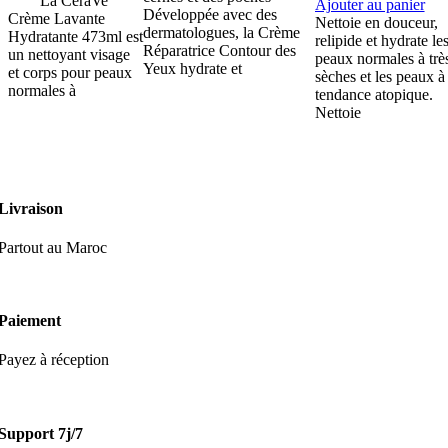
La CeraVe
Ajouter au panier
Développée avec des
Crème Lavante
Nettoie en douceur,
dermatologues, la Crème
Hydratante 473ml est
relipide et hydrate le
Réparatrice Contour des
un nettoyant visage
peaux normales à trè
Yeux hydrate et
et corps pour peaux
sèches et les peaux à
normales à
tendance atopique.
Nettoie
Livraison
Partout au Maroc
Paiement
Payez à réception
Support 7j/7