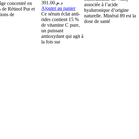
391.00
د.م.
-âge concentré en
associée à l’acide
Ajouter au panier
 de Rétinol Pur et
hyaluronique d’origine
Ce sérum éclat anti-
tions de
naturelle. Minéral 89 est la
rides contient 15 %
dose de santé
de vitamine C pure,
un puissant
antioxydant qui agit à
la fois sur