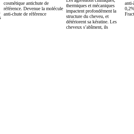
Les agressions chimiques,
cosmétique antichute de
anti
thermiques et mécaniques
référence. Devenue la molécule
0,2%
impactent profondément la
s
anti-chute de référence
Frac
structure du cheveu, et
s
détériorent sa kératine. Les
cheveux s’abîment, ils