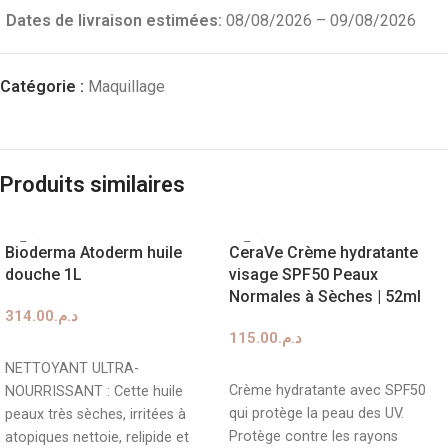
Dates de livraison estimées:
08/08/2026 – 09/08/2026
Catégorie :
Maquillage
Produits similaires
Bioderma Atoderm huile
CeraVe Crème hydratante
douche 1L
visage SPF50 Peaux
Normales à Sèches | 52ml
314.00
د.م.
115.00
د.م.
AJOUTER AU PANIER
NETTOYANT ULTRA-
AJOUTER AU PANIER
Crème hydratante avec SPF50
NOURRISSANT : Cette huile
qui protège la peau des UV.
peaux très sèches, irritées à
Protège contre les rayons
atopiques nettoie, relipide et