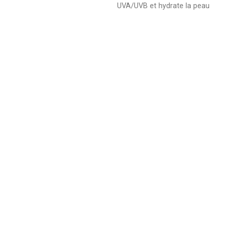
UVA/UVB et hydrate la peau
apaise, Ultra-nourrissante, anti-
irritations, elle guarantit 24h