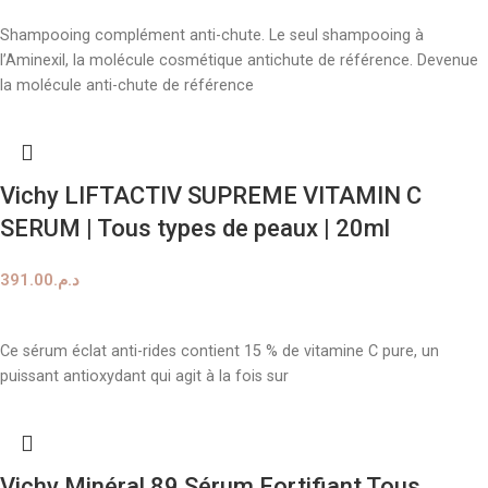
Shampooing complément anti-chute. Le seul shampooing à
l’Aminexil, la molécule cosmétique antichute de référence. Devenue
la molécule anti-chute de référence
Vichy LIFTACTIV SUPREME VITAMIN C
SERUM | Tous types de peaux | 20ml
391.00
د.م.
AJOUTER AU PANIER
Ce sérum éclat anti-rides contient 15 % de vitamine C pure, un
puissant antioxydant qui agit à la fois sur
Vichy Minéral 89 Sérum Fortifiant Tous