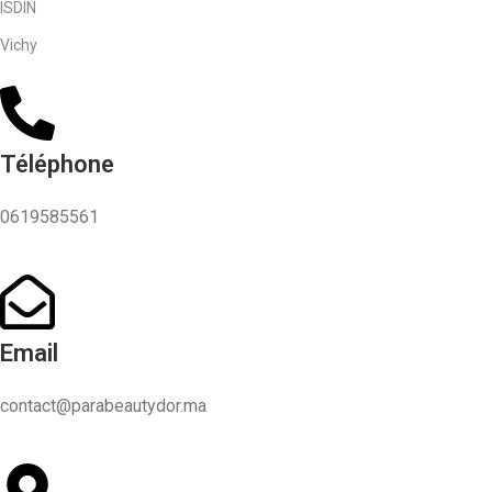
ISDIN
Vichy
Téléphone
0619585561
Email
contact@parabeautydor.ma