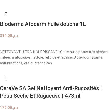
Bioderma Atoderm huile douche 1L
314.00
د.م.
AJOUTER AU PANIER
NETTOYANT ULTRA-NOURRISSANT : Cette huile peaux très sèches,
irritées à atopiques nettoie, relipide et apaise, Ultra-nourrissante,
anti-irritations, elle guarantit 24h
CeraVe SA Gel Nettoyant Anti-Rugosités |
Peau Sèche Et Rugueuse | 473ml
170.00
د.م.