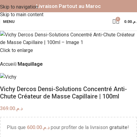
Livraison Partout au Maroc
Skip to navigation
Skip to main content
0
MENU
0.00
د.م
Click to enlarge
Accueil
Maquillage
Vichy Dercos Densi-Solutions Concentré Anti-
Chute Créateur de Masse Capillaire | 100ml
369.00
د.م.
Plus que
600.00
د.م.
pour profiter de la livraison
gratuite
!