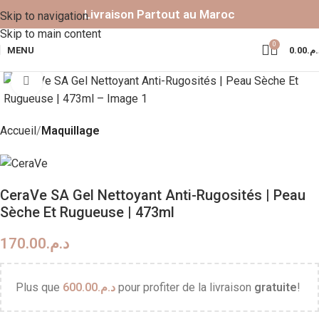
Livraison Partout au Maroc
Skip to navigation
Skip to main content
0
MENU
0.00
د.م
Click to enlarge
Accueil
Maquillage
CeraVe SA Gel Nettoyant Anti-Rugosités | Peau
Sèche Et Rugueuse | 473ml
170.00
د.م.
Plus que
600.00
د.م.
pour profiter de la livraison
gratuite
!