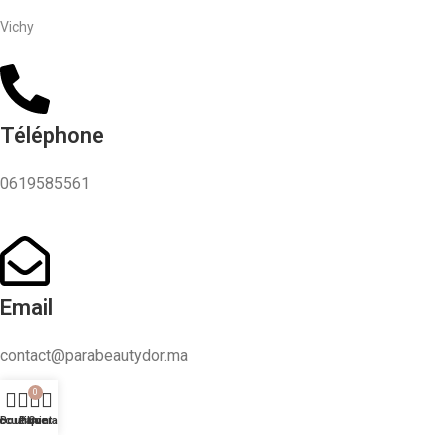
Vichy
Téléphone
0619585561
Email
contact@parabeautydor.ma
0
ccueil
Boutique
Panier
Contact