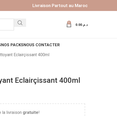
Livraison Partout au Maroc
0
0.00
د.م.
S
NOS PACKS
NOUS CONTACTER
toyant Eclairçissant 400ml
ant Eclairçissant 400ml
 la livraison
gratuite
!