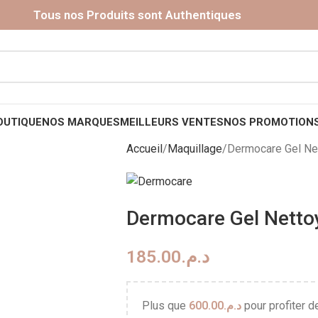
Tous nos Produits sont Authentiques
OUTIQUE
NOS MARQUES
MEILLEURS VENTES
NOS PROMOTION
Accueil
Maquillage
Dermocare Gel Net
Dermocare Gel Nettoy
185.00
د.م.
Plus que
600.00
د.م.
pour profiter de