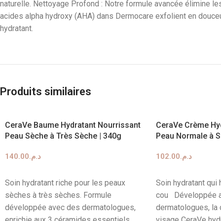
naturelle. Nettoyage Profond : Notre formule avancée élimine le
acides alpha hydroxy (AHA) dans Dermocare exfolient en douceur,
hydratant.
Produits similaires
CeraVe Baume Hydratant Nourrissant
CeraVe Crème Hyd
Peau Sèche à Très Sèche | 340g
Peau Normale à S
140.00
د.م.
102.00
د.م.
AJOUTER AU PANIER
AJOUTER AU PANIE
Soin hydratant riche pour les peaux
Soin hydratant qui 
sèches à très sèches. Formule
cou Développée 
développée avec des dermatologues,
dermatologues, la 
enrichie aux 3 céramides essentiels
visage CeraVe hyd