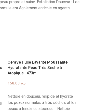
peau propre et saine. Exfoliation Douceur : Les
formule est également enrichie en agents
CeraVe Huile Lavante Moussante
es
Hydratante Peau Très Sèche à
Atopique | 473ml
158.00
د.م.
AJOUTER AU PANIER
Nettoie en douceur, relipide et hydrate
les peaux normales à très sèches et les
es
peaux à tendance atopique. Nettoie