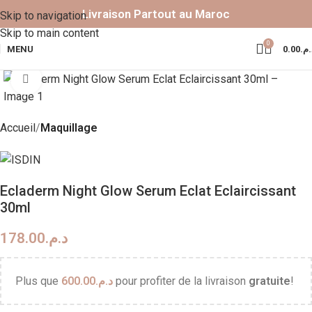
Livraison Partout au Maroc
Skip to navigation
Skip to main content
0
MENU
0.00
د.م
Click to enlarge
Accueil
Maquillage
Ecladerm Night Glow Serum Eclat Eclaircissant
30ml
178.00
د.م.
Plus que
600.00
د.م.
pour profiter de la livraison
gratuite
!