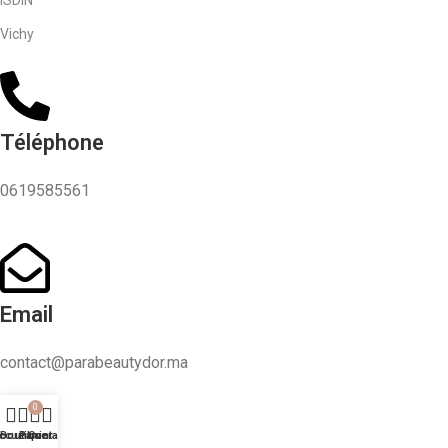
ISDIN
Vichy
Téléphone
0619585561
Email
contact@parabeautydor.ma
0
ccueil
Boutique
Panier
Contact