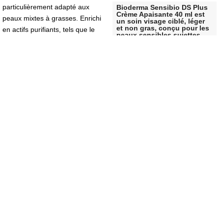
particulièrement adapté aux
Bioderma Sensibio DS Plus
Crème Apaisante 40 ml
est
peaux mixtes à grasses. Enrichi
un soin visage ciblé, léger
et non gras, conçu pour les
en actifs purifiants, tels que le
peaux sensibles sujettes
sulfate de zinc et de cuivre, ce
aux rougeurs et aux
squames, symptômes de la
gel nettoyant limite la production
dermatite séborrhéique
de sébum et assainit
. Elle agit en luttant contre la
durablement l'épiderme. Sans
prolifération de la
savon, sa formule ultra douce
levure
Malassezia
, l'agent irritant
nettoie et purifie la peau sans la
responsable de l'aggravation de
dessécher, et en respectant son
ces états cutanés.
équilibre biologique. Le complexe
naturel breveté D.A.F augmente
le seuil de tolérance de la peau.