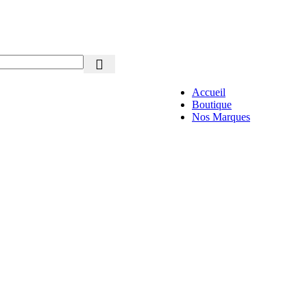
Tous nos Produits sont Authentiques
Accueil
Boutique
Nos Marques
ACM
Vichy
Uriage
ISDIN
La Roche Po
Eucerin
Caudalie
Bioderma
CeraVe
Dermocare
Daylong
Euviana
GiLBERT
Heliocare
ISISPHAR