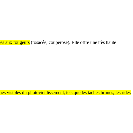
ttes aux rougeurs
(rosacée, couperose). Elle offre une très haute
es visibles du photovieillissement, tels que les taches brunes, les rides