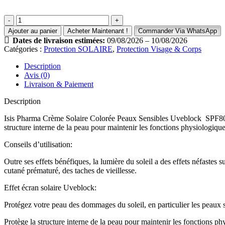
quantité
de
Ajouter au panier
Acheter Maintenant !
Commander Via WhatsApp
isispharma-
Dates de livraison estimées:
09/08/2026 – 10/08/2026
uveblock-
Catégories :
Protection SOLAIRE
,
Protection Visage & Corps
80-
invisible-
Description
spf80-
Avis (0)
40ml
Livraison & Paiement
Description
Isis Pharma Crème Solaire Colorée Peaux Sensibles Uveblock SPF80 40 ml
structure interne de la peau pour maintenir les fonctions physiologiqu
Conseils d’utilisation:
Outre ses effets bénéfiques, la lumière du soleil a des effets néfaste
cutané prématuré, des taches de vieillesse.
Effet écran solaire Uveblock:
Protégez votre peau des dommages du soleil, en particulier les peaux s
Protège la structure interne de la peau pour maintenir les fonctions p