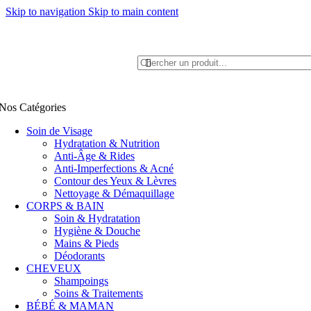
Skip to navigation
Skip to main content
Livraison Gratuite à Partir de 600dhs
Nos Catégories
Soin de Visage
Hydratation & Nutrition
Anti-Âge & Rides
Anti-Imperfections & Acné
Contour des Yeux & Lèvres
Nettoyage & Démaquillage
CORPS & BAIN
Soin & Hydratation
Hygiène & Douche
Mains & Pieds
Déodorants
CHEVEUX
Shampoings
Soins & Traitements
BÉBÉ & MAMAN