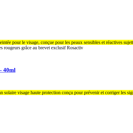
teintée pour le visage, conçue pour les peaux sensibles et réactives suje
s rougeurs grâce au brevet exclusif Rosactiv
– 40ml
an solaire visage haute protection conçu pour prévenir et corriger les sign