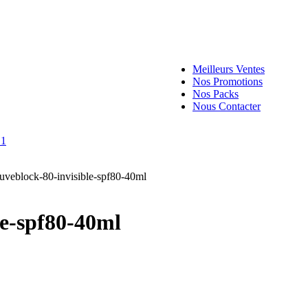
Klorane
MUSTELA
Bambo Natur
NOVEXPER
SVR
Meilleurs Ventes
Nos Promotions
Nos Packs
Nous Contacter
-uveblock-80-invisible-spf80-40ml
le-spf80-40ml