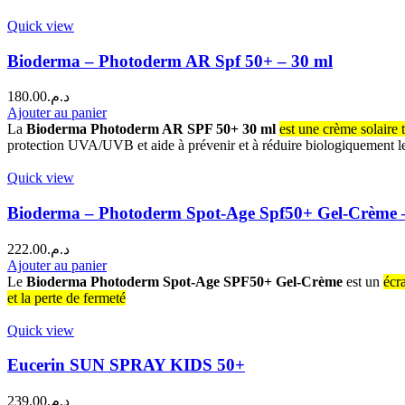
Quick view
Bioderma – Photoderm AR Spf 50+ – 30 ml
180.00
د.م.
Ajouter au panier
La
Bioderma Photoderm AR SPF 50+ 30 ml
est une crème solaire 
protection UVA/UVB et aide à prévenir et à réduire biologiquement le
Quick view
Bioderma – Photoderm Spot-Age Spf50+ Gel-Crème 
222.00
د.م.
Ajouter au panier
Le
Bioderma Photoderm Spot-Age SPF50+ Gel-Crème
est un
écr
et la perte de fermeté
Quick view
Eucerin SUN SPRAY KIDS 50+
239.00
د.م.