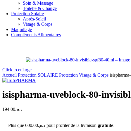
Soin & Massage
Toilette & Change
Protection Solaire
Après-Soleil
Visage & Corps
Maquillage
Compléments Alimentaires
Click to enlarge
Accueil
Protection SOLAIRE
Protection Visage & Corps
isispharma
isispharma-uveblock-80-invisib
194.00
د.م.
Plus que
600.00
د.م.
pour profiter de la livraison
gratuite
!