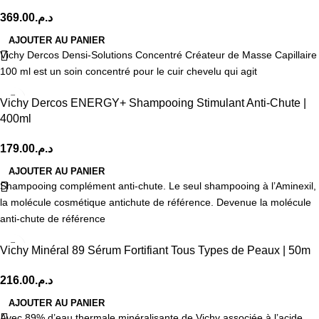
369.00
د.م.
AJOUTER AU PANIER
Vichy Dercos Densi-Solutions Concentré Créateur de Masse Capillaire
100 ml est un soin concentré pour le cuir chevelu qui agit
Vichy Dercos ENERGY+ Shampooing Stimulant Anti-Chute |
400ml
179.00
د.م.
AJOUTER AU PANIER
Shampooing complément anti-chute. Le seul shampooing à l’Aminexil,
la molécule cosmétique antichute de référence. Devenue la molécule
anti-chute de référence
Vichy Minéral 89 Sérum Fortifiant Tous Types de Peaux | 50m
216.00
د.م.
AJOUTER AU PANIER
Avec 89% d’eau thermale minéralisante de Vichy associée à l’acide