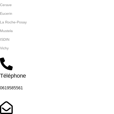
Cerave
Eucerin
La Roche-Posay
Mustela
ISDIN
Vichy
Téléphone
0619585561