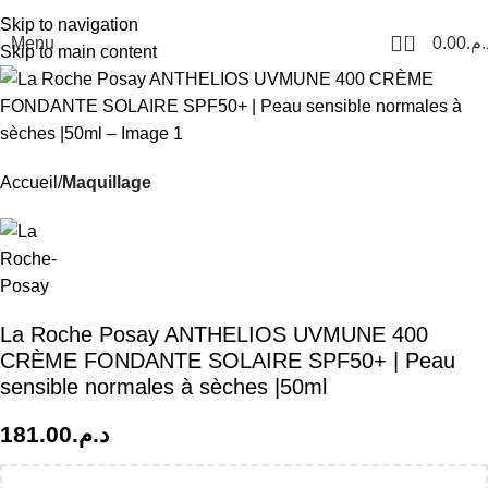
Livraison Partout au Maroc
Skip to navigation
0
Menu
0.00
د.م
Skip to main content
Accueil
Maquillage
La Roche Posay ANTHELIOS UVMUNE 400
CRÈME FONDANTE SOLAIRE SPF50+ | Peau
sensible normales à sèches |50ml
181.00
د.م.