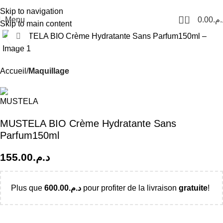
Livraison Partout au Maroc
Skip to navigation
0
Menu
0.00
د.م
Skip to main content
Click to enlarge
Accueil
Maquillage
MUSTELA BIO Crème Hydratante Sans
Parfum150ml
155.00
د.م.
Plus que
600.00
د.م.
pour profiter de la livraison
gratuite
!