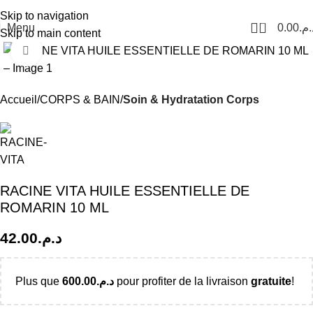
Livraison Partout au Maroc
Skip to navigation
0
Menu
0.00
د.م
Skip to main content
Click to enlarge
Accueil
CORPS & BAIN
Soin & Hydratation Corps
RACINE VITA HUILE ESSENTIELLE DE
ROMARIN 10 ML
42.00
د.م.
Plus que
600.00
د.م.
pour profiter de la livraison
gratuite
!