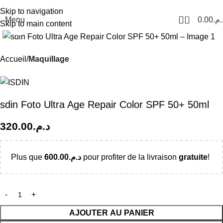
Livraison Partout au Maroc
Skip to navigation
0
Menu
0.00
د.م
Skip to main content
Click to enlarge
Accueil
Maquillage
sdin Foto Ultra Age Repair Color SPF 50+ 50ml
320.00
د.م.
Plus que
600.00
د.م.
pour profiter de la livraison
gratuite
!
AJOUTER AU PANIER