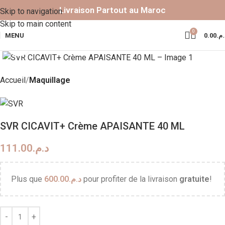
Livraison Partout au Maroc
Skip to navigation
Skip to main content
0
MENU
0.00
د.م
Click to enlarge
Accueil
Maquillage
SVR CICAVIT+ Crème APAISANTE 40 ML
111.00
د.م.
Plus que
600.00
د.م.
pour profiter de la livraison
gratuite
!