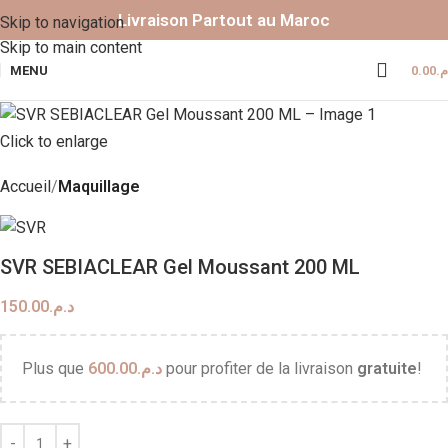
Livraison Partout au Maroc
Skip to navigation
Skip to main content
MENU
0.00
.م
Click to enlarge
Accueil
Maquillage
SVR SEBIACLEAR Gel Moussant 200 ML
150.00
د.م.
Plus que
600.00
د.م.
pour profiter de la livraison
gratuite
!