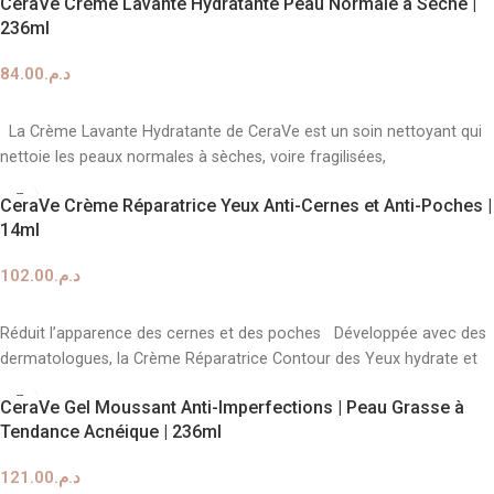
CeraVe Crème Lavante Hydratante Peau Normale à Sèche |
236ml
84.00
د.م.
AJOUTER AU PANIER
La Crème Lavante Hydratante de CeraVe est un soin nettoyant qui
nettoie les peaux normales à sèches, voire fragilisées,
CeraVe Crème Réparatrice Yeux Anti-Cernes et Anti-Poches |
14ml
102.00
د.م.
AJOUTER AU PANIER
Réduit l’apparence des cernes et des poches Développée avec des
dermatologues, la Crème Réparatrice Contour des Yeux hydrate et
CeraVe Gel Moussant Anti-Imperfections | Peau Grasse à
Tendance Acnéique | 236ml
121.00
د.م.