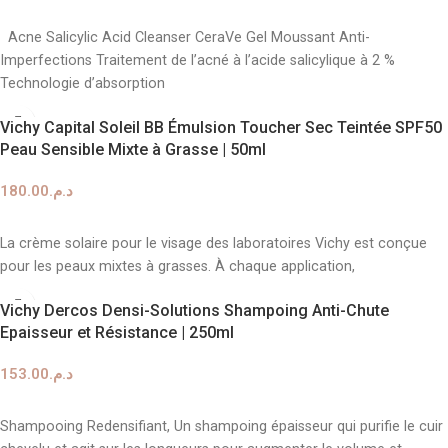
AJOUTER AU PANIER
Acne Salicylic Acid Cleanser CeraVe Gel Moussant Anti-
Imperfections Traitement de l’acné à l’acide salicylique à 2 %
Technologie d’absorption
Vichy Capital Soleil BB Émulsion Toucher Sec Teintée SPF50
Peau Sensible Mixte à Grasse | 50ml
180.00
د.م.
AJOUTER AU PANIER
La crème solaire pour le visage des laboratoires Vichy est conçue
pour les peaux mixtes à grasses. À chaque application,
Vichy Dercos Densi-Solutions Shampoing Anti-Chute
Epaisseur et Résistance | 250ml
153.00
د.م.
AJOUTER AU PANIER
Shampooing Redensifiant, Un shampoing épaisseur qui purifie le cuir