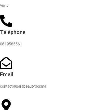
Vichy
Téléphone
0619585561
Email
contact@parabeautydor.ma