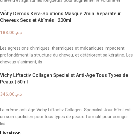
chevelu et agit sur les longueurs pour augmenter le volume et
Vichy Dercos Kera-Solutions Masque 2min. Réparateur
Cheveux Secs et Abîmés | 200ml
183.00
د.م.
AJOUTER AU PANIER
Les agressions chimiques, thermiques et mécaniques impactent
profondément la structure du cheveu, et détériorent sa kératine. Les
cheveux s’abîment, ils
Vichy Liftactiv Collagen Specialist Anti-Age Tous Types de
Peaux | 50ml
346.00
د.م.
AJOUTER AU PANIER
La crème anti-âge Vichy Liftactiv Collagen Specialist Jour 50ml est
un soin quotidien pour tous types de peaux, formulé pour corriger
les
Livraison